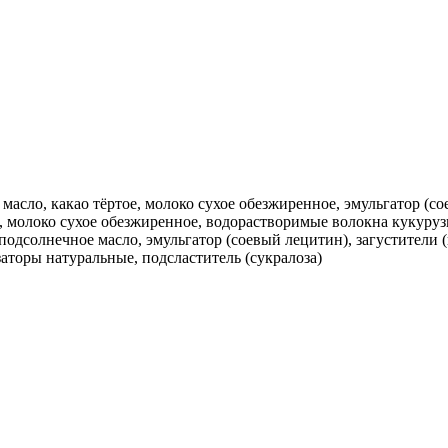
асло, какао тёртое, молоко сухое обезжиренное, эмульгатор (с
е, молоко сухое обезжиренное, водорастворимые волокна кукуруз
подсолнечное масло, эмульгатор (соевый лецитин), загустители (
заторы натуральные, подсластитель (сукралоза)