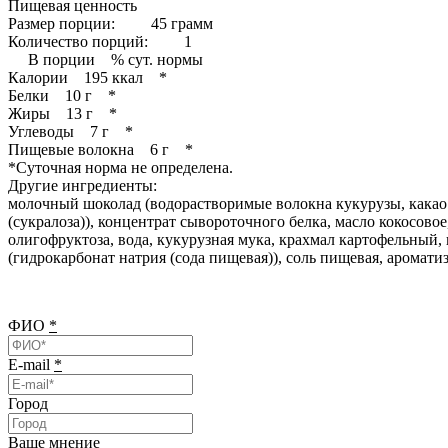
Пищевая ценность
Размер порции: 45 грамм
Количество порций: 1
В порции % сут. нормы
Калории 195 ккал *
Белки 10 г *
Жиры 13 г *
Углеводы 7 г *
Пищевые волокна 6 г *
*Суточная норма не определена.
Другие ингредиенты:
молочный шоколад (водорастворимые волокна кукурузы, какао м
(сукралоза)), концентрат сывороточного белка, масло кокосово
олигофруктоза, вода, кукурузная мука, крахмал картофельный, 
(гидрокарбонат натрия (сода пищевая)), соль пищевая, аромати
ФИО
*
E-mail
*
Город
Ваше мнение