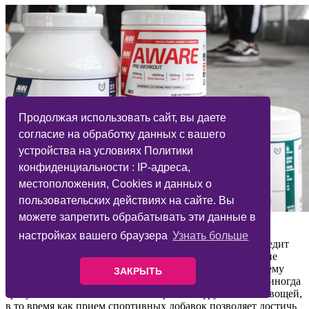
Продолжая использовать сайт, вы даете
согласие на обработку данных с вашего
устройства на условиях Политики
конфиденциальности : IP-адреса,
местоположения, Cookies и данных о
пользовательских действиях на сайте. Вы
можете запретить обрабатывать эти данные в
Заблуждения о спортивном питании
настройках вашего браузера
Узнать больше
Привычная, вкусная, но слишком калорийная, пища вредит
организму. Но даже самый полезный набор продуктов не
может дать человеку необходимое количество нужных ему
ЗАКРЫТЬ
веществ. Чтобы получить суточную норму витаминов, иногда
требуется съесть несколько килограммов фруктов или овощей,
в то время как прием спортивных добавок позволяет достичь