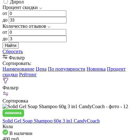
Дирол
Процент скидки
от
до
Количество отзывов
от
до
Найти
Сбросить
Фильтр
Сортировать:
Наименование
Цена
По популярности
Новинка
Процент
скидки
Рейтинг
Фильтр
Сортировка
Solid Gel Soap Shampoo 60g 3 in1 CandyCoach
Кола
В наличии
400
pуб.