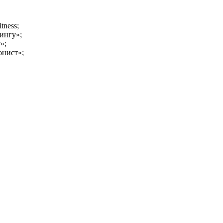
ness;
ингу»;
»;
нист»;