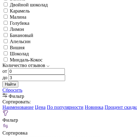
Двойной шоколад
Карамель
Малина
Голубика
Лимон
Банановый
Апельсин
Вишня
Шоколад
Миндаль-Кокос
Количество отзывов
от
до
Найти
Сбросить
Фильтр
Сортировать:
Наименование
Цена
По популярности
Новинка
Процент скидк
Фильтр
Сортировка