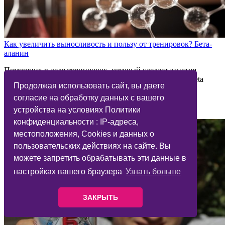
Как увеличить выносливость и пользу от тренировок? Бета-
аланин
Помощник в деле тренировок, который сделает занятия
разнообразными, интенсивными и насыщенными — Beta
Продолжая использовать сайт, вы даете
Alanine Powder от Optimum Nutrition. Что это такое, как
воздействует на организм, и что будет, если регулярно
согласие на обработку данных с вашего
принимать, бета-аланин, читайте в моем обзоре.
устройства на условиях Политики
конфиденциальности : IP-адреса,
местоположения, Cookies и данных о
пользовательских действиях на сайте. Вы
можете запретить обрабатывать эти данные в
настройках вашего браузера
Узнать больше
ЗАКРЫТЬ