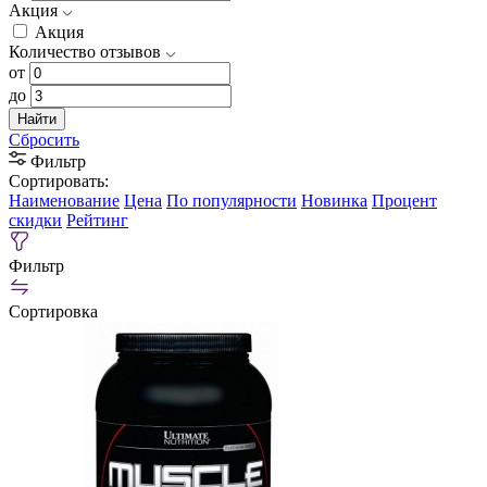
Акция
Акция
Количество отзывов
от
до
Найти
Сбросить
Фильтр
Сортировать:
Наименование
Цена
По популярности
Новинка
Процент
скидки
Рейтинг
Фильтр
Сортировка