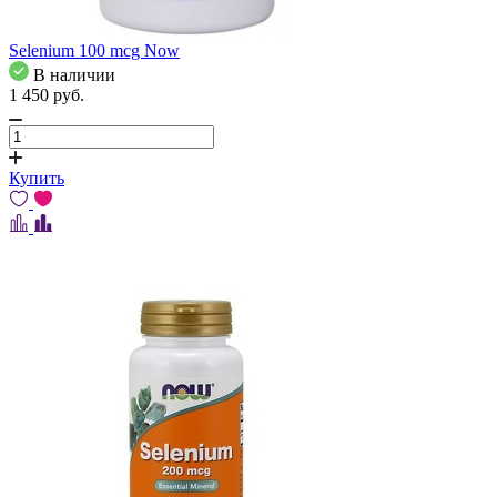
Selenium 100 mcg Now
В наличии
1 450
pуб.
Купить