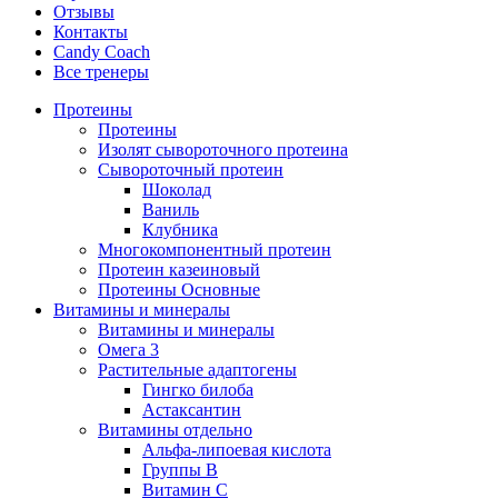
Отзывы
Контакты
Candy Coach
Все тренеры
Протеины
Протеины
Изолят сывороточного протеина
Сывороточный протеин
Шоколад
Ваниль
Клубника
Многокомпонентный протеин
Протеин казеиновый
Протеины Основные
Витамины и минералы
Витамины и минералы
Омега 3
Растительные адаптогены
Гингко билоба
Астаксантин
Витамины отдельно
Альфа-липоевая кислота
Группы B
Витамин С