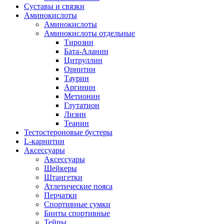
Суставы и связки
Аминокислоты
Аминокислоты
Аминокислоты отдельные
Тирозин
Бата-Аланин
Цитруллин
Орнитин
Таурин
Аргинин
Метионин
Глутатион
Лизин
Теанин
Тестостероновые бустеры
L-карнитин
Аксессуары
Аксессуары
Шейкеры
Штангетки
Атлетические пояса
Перчатки
Спортивные сумки
Бинты спортивные
Тейпы