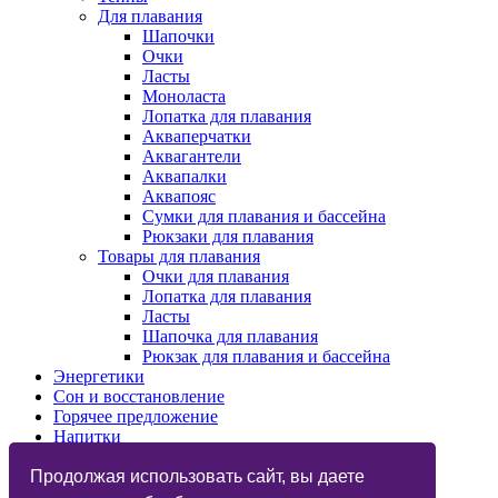
Для плавания
Шапочки
Очки
Ласты
Моноласта
Лопатка для плавания
Акваперчатки
Аквагантели
Аквапалки
Аквапояс
Сумки для плавания и бассейна
Рюкзаки для плавания
Товары для плавания
Очки для плавания
Лопатка для плавания
Ласты
Шапочка для плавания
Рюкзак для плавания и бассейна
Энергетики
Сон и восстановление
Горячее предложение
Напитки
Изотоники
Назначения
Продолжая использовать сайт, вы даете
Бренды