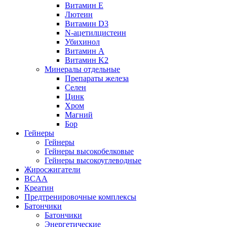
Витамин Е
Лютеин
Витамин D3
N-ацетилцистеин
Убихинол
Витамин А
Витамин K2
Минералы отдельные
Препараты железа
Селен
Цинк
Хром
Магний
Бор
Гейнеры
Гейнеры
Гейнеры высокобелковые
Гейнеры высокоуглеводные
Жиросжигатели
BCAA
Креатин
Предтренировочные комплексы
Батончики
Батончики
Энергетические