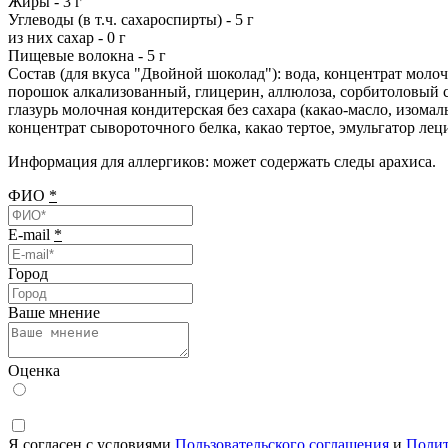
Жиры - 3 г
Углеводы (в т.ч. сахароспирты) - 5 г
из них сахар - 0 г
Пищевые волокна - 5 г
Состав (для вкуса "Двойной шоколад"): вода, концентрат молоч
порошок алкализованный, глицерин, аллюлоза, сорбитоловый с
глазурь молочная кондитерская без сахара (какао-масло, изома
концентрат сывороточного белка, какао тертое, эмульгатор ле
Информация для аллергиков: может содержать следы арахиса.
ФИО
*
E-mail
*
Город
Ваше мнение
Оценка
Я согласен с условиями
Пользовательского соглашения
и
Полит