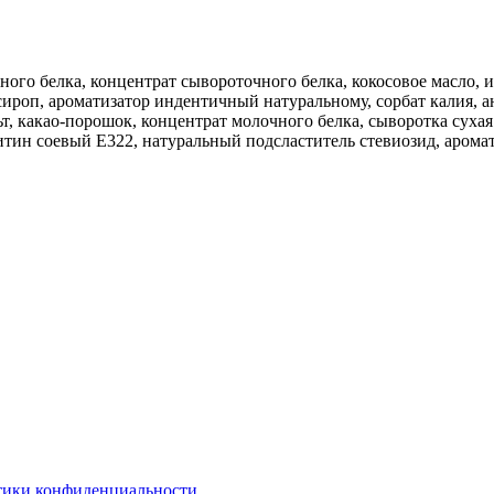
ного белка, концентрат сывороточного белка, кокосовое масло, и
ироп, ароматизатор индентичный натуральному, сорбат калия, а
льт, какао-порошок, концентрат молочного белка, сыворотка суха
цитин соевый Е322, натуральный подсластитель стевиозид, арома
ики конфиденциальности