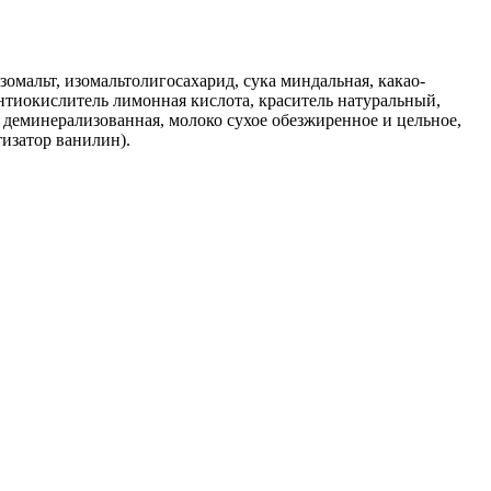
зомальт, изомальтолигосахарид, сука миндальная, какао-
нтиокислитель лимонная кислота, краситель натуральный,
я деминерализованная, молоко сухое обезжиренное и цельное,
тизатор ванилин).