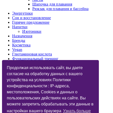
Шапочка для плавания
Рюкзак для плавания и бассейна
Энергетики
Сон и восстановление
Горячее предложение
Напитки
Изотоники
Назначения
Бренды
Косметика
Vegan
Глютаминовая кислота
Функциональный тренинг
Подарочные карты
Дисконтные карты
Продолжая использовать сайт, вы даете
Фитнес-бар
согласие на обработку данных с вашего
Статьи
устройства на условиях Политики
Вопрос Ответ
Candy Music
конфиденциальности : IP-адреса,
Бар
местоположения, Cookies и данных о
Велозапчасти
пользовательских действиях на сайте. Вы
Велоаксессуары
можете запретить обрабатывать эти данные в
настройках вашего браузера
Узнать больше