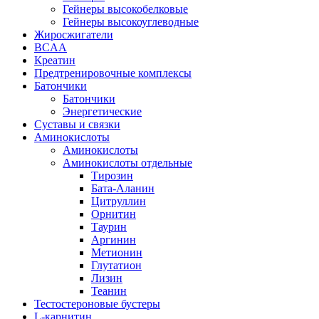
Гейнеры высокобелковые
Гейнеры высокоуглеводные
Жиросжигатели
BCAA
Креатин
Предтренировочные комплексы
Батончики
Батончики
Энергетические
Суставы и связки
Аминокислоты
Аминокислоты
Аминокислоты отдельные
Тирозин
Бата-Аланин
Цитруллин
Орнитин
Таурин
Аргинин
Метионин
Глутатион
Лизин
Теанин
Тестостероновые бустеры
L-карнитин