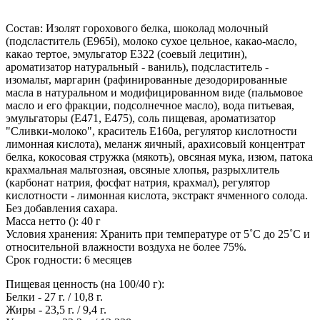
Состав: Изолят горохового белка, шоколад молочный
(подсластитель (Е965i), молоко сухое цельное, какао-масло,
какао тертое, эмульгатор E322 (соевый лецитин),
ароматизатор натуральный - ваниль), подсластитель -
изомальт, маргарин (рафинированные дезодорированные
масла в натуральном и модифицированном виде (пальмовое
масло и его фракции, подсолнечное масло), вода питьевая,
эмульгаторы (Е471, Е475), соль пищевая, ароматизатор
"Сливки-молоко", краситель Е160а, регулятор кислотности
лимонная кислота), меланж яичный, арахисовый концентрат
белка, кокосовая стружка (мякоть), овсяная мука, изюм, патока
крахмальная мальтозная, овсяные хлопья, разрыхлитель
(карбонат натрия, фосфат натрия, крахмал), регулятор
кислотности - лимонная кислота, экстракт ячменного солода.
Без добавления сахара.
Масса нетто (): 40 г
Условия хранения: Хранить при температуре от 5˚С до 25˚С и
относительной влажности воздуха не более 75%.
Срок годности: 6 месяцев
Пищевая ценность (на 100/40 г):
Белки - 27 г. / 10,8 г.
Жиры - 23,5 г. / 9,4 г.