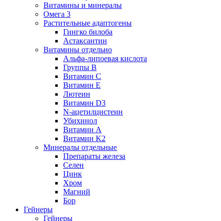
Витамины и минералы
Омега 3
Растительные адаптогены
Гингко билоба
Астаксантин
Витамины отдельно
Альфа-липоевая кислота
Группы B
Витамин С
Витамин Е
Лютеин
Витамин D3
N-ацетилцистеин
Убихинол
Витамин А
Витамин K2
Минералы отдельные
Препараты железа
Селен
Цинк
Хром
Магний
Бор
Гейнеры
Гейнеры