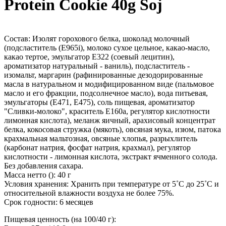
Protein Cookie 40g Soj
Состав: Изолят горохового белка, шоколад молочный
(подсластитель (Е965i), молоко сухое цельное, какао-масло,
какао тертое, эмульгатор E322 (соевый лецитин),
ароматизатор натуральный - ваниль), подсластитель -
изомальт, маргарин (рафинированные дезодорированные
масла в натуральном и модифицированном виде (пальмовое
масло и его фракции, подсолнечное масло), вода питьевая,
эмульгаторы (Е471, Е475), соль пищевая, ароматизатор
"Сливки-молоко", краситель Е160а, регулятор кислотности
лимонная кислота), меланж яичный, арахисовый концентрат
белка, кокосовая стружка (мякоть), овсяная мука, изюм, патока
крахмальная мальтозная, овсяные хлопья, разрыхлитель
(карбонат натрия, фосфат натрия, крахмал), регулятор
кислотности - лимонная кислота, экстракт ячменного солода.
Без добавления сахара.
Масса нетто (): 40 г
Условия хранения: Хранить при температуре от 5˚С до 25˚С и
относительной влажности воздуха не более 75%.
Срок годности: 6 месяцев
Пищевая ценность (на 100/40 г):