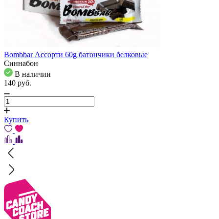
Bombbar Ассорти 60g батончики белковые
Синнабон
В наличии
140
pуб.
Купить