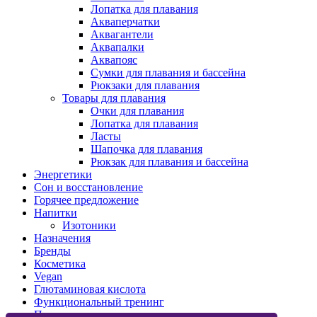
Лопатка для плавания
Акваперчатки
Аквагантели
Аквапалки
Аквапояс
Сумки для плавания и бассейна
Рюкзаки для плавания
Товары для плавания
Очки для плавания
Лопатка для плавания
Ласты
Шапочка для плавания
Рюкзак для плавания и бассейна
Энергетики
Сон и восстановление
Горячее предложение
Напитки
Изотоники
Назначения
Бренды
Косметика
Vegan
Глютаминовая кислота
Функциональный тренинг
Подарочные карты