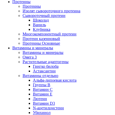
Протеины
Протеины
Изолят сывороточного протеина
Сывороточный протеин
Шоколад
Ваниль
Клубника
Многокомпонентный протеин
Протеин казеиновый
Протеины Основные
Витамины и минералы
Витамины и минералы
Омега 3
Растительные адаптогены
Гингко билоба
Астаксантин
Витамины отдельно
Альфа-липоевая кислота
Группы B
Витамин С
Витамин Е
Лютеин
Витамин D3
N-ацетилцистеин
Убихинол