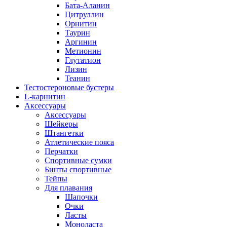
Бата-Аланин
Цитруллин
Орнитин
Таурин
Аргинин
Метионин
Глутатион
Лизин
Теанин
Тестостероновые бустеры
L-карнитин
Аксессуары
Аксессуары
Шейкеры
Штангетки
Атлетические пояса
Перчатки
Спортивные сумки
Бинты спортивные
Тейпы
Для плавания
Шапочки
Очки
Ласты
Моноласта