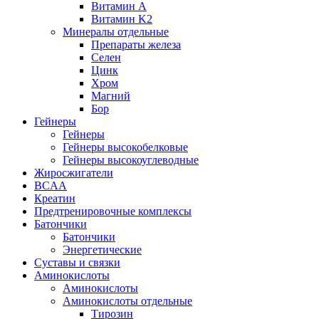
Витамин А
Витамин K2
Минералы отдельные
Препараты железа
Селен
Цинк
Хром
Магний
Бор
Гейнеры
Гейнеры
Гейнеры высокобелковые
Гейнеры высокоуглеводные
Жиросжигатели
BCAA
Креатин
Предтренировочные комплексы
Батончики
Батончики
Энергетические
Суставы и связки
Аминокислоты
Аминокислоты
Аминокислоты отдельные
Тирозин