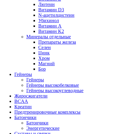
Лютеин
Витамин D3
N-ацетилцистеин
Убихинол
Витамин А
Витамин K2
Минералы отдельные
Препараты железа
Селен
Цинк
Хром
Магний
Бор
Гейнеры
Гейнеры
Гейнеры высокобелковые
Гейнеры высокоуглеводные
Жиросжигатели
BCAA
Креатин
Предтренировочные комплексы
Батончики
Батончики
Энергетические
Суставы и связки