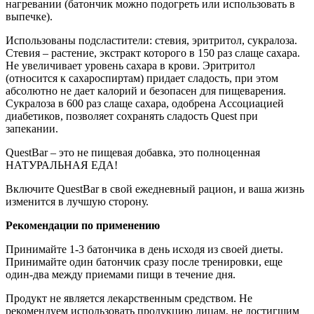
нагревании (батончик можно подогреть или использовать в
выпечке).
Использованы подсластители: стевия, эритритол, сукралоза.
Стевия – растение, экстракт которого в 150 раз слаще сахара.
Не увеличивает уровень сахара в крови. Эритритол
(относится к сахароспиртам) придает сладость, при этом
абсолютно не дает калорий и безопасен для пищеварения.
Сукралоза в 600 раз слаще сахара, одобрена Ассоциацией
диабетиков, позволяет сохранять сладость Quest при
запекании.
QuestBar – это не пищевая добавка, это полноценная
НАТУРАЛЬНАЯ ЕДА!
Включите QuestBar в свой ежедневный рацион, и ваша жизнь
изменится в лучшую сторону.
Рекомендации по применению
Принимайте 1-3 батончика в день исходя из своей диеты.
Принимайте один батончик сразу после тренировки, еще
один-два между приемами пищи в течение дня.
Продукт не является лекарственным средством. Не
рекомендуем использовать продукцию лицам, не достигшим