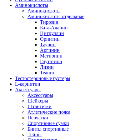
Аминокислоты
Аминокислоты
Аминокислоты отдельные
Тирозин
Бата-Аланин
Цитруллин
Орнитин
Таурин
Аргинин
Метионин
Глутатион
Лизин
Теанин
Тестостероновые бустеры
L-карнитин
Аксессуары
Аксессуары
Шейкеры
Штангетки
Атлетические пояса
Перчатки
Спортивные сумки
Бинты спортивные
Тейпы