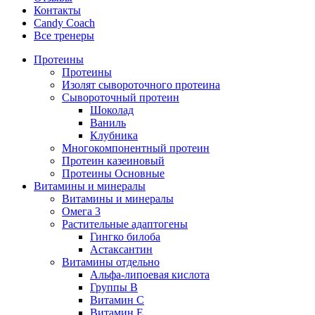
Контакты
Candy Coach
Все тренеры
Протеины
Протеины
Изолят сывороточного протеина
Сывороточный протеин
Шоколад
Ваниль
Клубника
Многокомпонентный протеин
Протеин казеиновый
Протеины Основные
Витамины и минералы
Витамины и минералы
Омега 3
Растительные адаптогены
Гингко билоба
Астаксантин
Витамины отдельно
Альфа-липоевая кислота
Группы B
Витамин С
Витамин Е