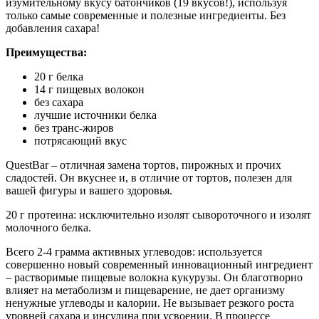
изумительному вкусу батончиков (19 вкусов!), используя
только самые современные и полезные ингредиенты. Без
добавления сахара!
Преимущества:
20 г белка
14 г пищевых волокон
без сахара
лучшие источники белка
без транс-жиров
потрясающий вкус
QuestBar – отличная замена тортов, пирожных и прочих
сладостей. Он вкуснее и, в отличие от тортов, полезен для
вашей фигуры и вашего здоровья.
20 г протеина: исключительно изолят сывороточного и изолят
молочного белка.
Всего 2-4 грамма активных углеводов: используется
совершенно новый современный инновационный ингредиент
– растворимые пищевые волокна кукурузы. Он благотворно
влияет на метаболизм и пищеварение, не дает организму
ненужные углеводы и калории. Не вызывает резкого роста
уровней сахара и инсулина при усвоении. В процессе