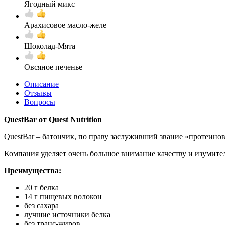
Ягодный микс
Арахисовое масло-желе
Шоколад-Мята
Овсяное печенье
Описание
Отзывы
Вопросы
QuestBar от Quest Nutrition
QuestBar – батончик, по праву заслуживший звание «протеинов
Компания уделяет очень большое внимание качеству и изумител
Преимущества:
20 г белка
14 г пищевых волокон
без сахара
лучшие источники белка
без транс-жиров