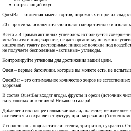
потрясающий вкус
QuestBar – отличная замена тортов, пирожных и прочих сладост
20 г протеина: исключительно изолят сывороточного и изолят 
Всего 2-4 грамма активных углеводов: используется соверше
метаболизм и пищеварение, не дает организму ненужные углев
кишечному тракту растворимые пищевые волокна под воздейст
не получаете бесполезные «активные» углеводы.
Контролируйте углеводы для достижения вашей цели.
Quest – первые батончики, которые вы можете есть, не испыты
QuestBar – это оптимальное количество жиров из естественны
здоровья!
В состав QuestBar входят ягоды, фрукты и орехи (источник чис
натуральных источников! Никакого сахара!
Добавлено настоящее пальмовое масло, полезное, не имеющее н
окисляется и сохраняет структуру при нагревании (батончик м
Использованы подсластители: стевия, эритритол, сукралоза. Сте
сахароспиртам) придает сладость, при этом абсолютно не дает 