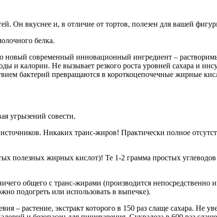
ей. Он вкуснее и, в отличие от тортов, полезен для вашей фигур
молочного белка.
нно новый современный инновационный ингредиент – растворимы
оды и калории. Не вызывает резкого роста уровней сахара и ин
вием бактерий превращаются в короткоцепочечные жирные кисл
вая угрызений совести.
х источников. Никаких транс-жиров! Практически полное отсутс
тых полезных жирных кислот)! Те 1-2 грамма простых углеводов (
ичего общего с транс-жирами (производится непосредственно из
ожно подогреть или использовать в выпечке).
вия – растение, экстракт которого в 150 раз слаще сахара. Не у
калорий и безопасен для пищеварения. Сукралоза в 600 раз слащ