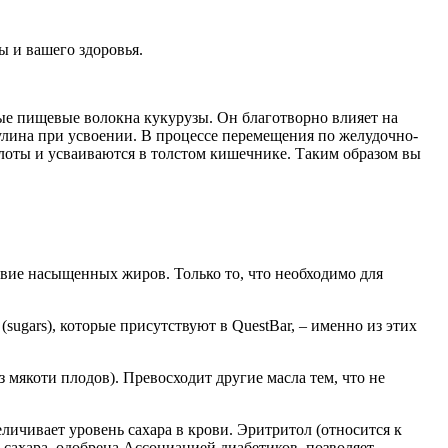
ы и вашего здоровья.
е пищевые волокна кукурузы. Он благотворно влияет на
сулина при усвоении. В процессе перемещения по желудочно-
оты и усваиваются в толстом кишечнике. Таким образом вы
твие насыщенных жиров. Только то, что необходимо для
sugars), которые присутствуют в QuestBar, – именно из этих
 мякоти плодов). Превосходит другие масла тем, что не
величивает уровень сахара в крови. Эритритол (относится к
е сахара, одобрена Ассоциацией диабетиков, позволяет