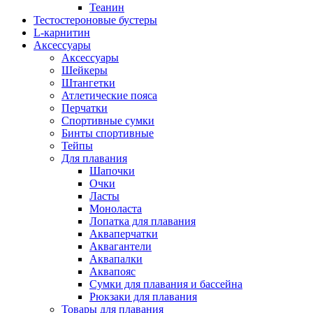
Теанин
Тестостероновые бустеры
L-карнитин
Аксессуары
Аксессуары
Шейкеры
Штангетки
Атлетические пояса
Перчатки
Спортивные сумки
Бинты спортивные
Тейпы
Для плавания
Шапочки
Очки
Ласты
Моноласта
Лопатка для плавания
Акваперчатки
Аквагантели
Аквапалки
Аквапояс
Сумки для плавания и бассейна
Рюкзаки для плавания
Товары для плавания