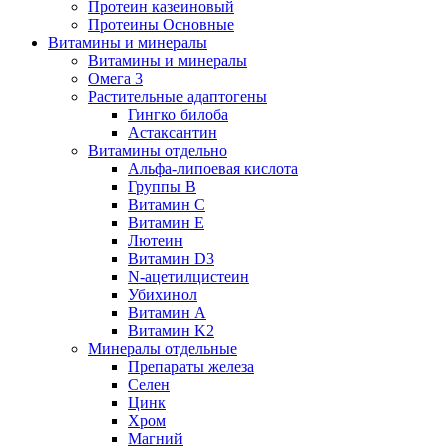
Протеин казеиновый
Протеины Основные
Витамины и минералы
Витамины и минералы
Омега 3
Растительные адаптогены
Гингко билоба
Астаксантин
Витамины отдельно
Альфа-липоевая кислота
Группы B
Витамин С
Витамин Е
Лютеин
Витамин D3
N-ацетилцистеин
Убихинол
Витамин А
Витамин K2
Минералы отдельные
Препараты железа
Селен
Цинк
Хром
Магний