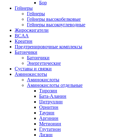
Бор
Гейнеры
Гейнеры
Гейнеры высокобелковые
Гейнеры высокоуглеводные
Жиросжигатели
BCAA
Креатин
Предтренировочные комплексы
Батончики
Батончики
Энергетические
Суставы и связки
Аминокислоты
Аминокислоты
Аминокислоты отдельные
Тирозин
Бата-Аланин
Цитруллин
Орнитин
Таурин
Аргинин
Метионин
Глутатион
Лизин