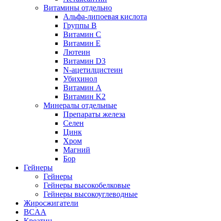
Витамины отдельно
Альфа-липоевая кислота
Группы B
Витамин С
Витамин Е
Лютеин
Витамин D3
N-ацетилцистеин
Убихинол
Витамин А
Витамин K2
Минералы отдельные
Препараты железа
Селен
Цинк
Хром
Магний
Бор
Гейнеры
Гейнеры
Гейнеры высокобелковые
Гейнеры высокоуглеводные
Жиросжигатели
BCAA
Креатин