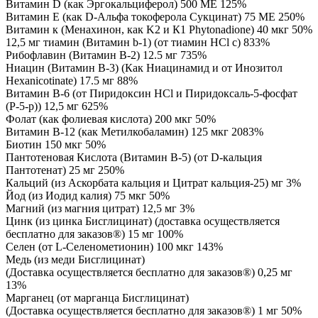
Витамин D (как Эргокальциферол) 500 МЕ 125%
Витамин Е (как D-Альфа токоферола Сукцинат) 75 МЕ 250%
Витамин к (Менахинон, как K2 и К1 Phytonadione) 40 мкг 50%
12,5 мг тиамин (Витамин b-1) (от тиамин HCl с) 833%
Рибофлавин (Витамин B-2) 12.5 мг 735%
Ниацин (Витамин B-3) (Как Ниацинамид и от Инозитол
Hexanicotinate) 17.5 мг 88%
Витамин B-6 (от Пиридоксин HCl и Пиридоксаль-5-фосфат
(Р-5-р)) 12,5 мг 625%
Фолат (как фолиевая кислота) 200 мкг 50%
Витамин B-12 (как Метилкобаламин) 125 мкг 2083%
Биотин 150 мкг 50%
Пантотеновая Кислота (Витамин B-5) (от D-кальция
Пантотенат) 25 мг 250%
Кальций (из Аскорбата кальция и Цитрат кальция-25) мг 3%
Йод (из Иодид калия) 75 мкг 50%
Магний (из магния цитрат) 12,5 мг 3%
Цинк (из цинка Бисглицинат) (доставка осуществляется
бесплатно для заказов®) 15 мг 100%
Селен (от L-Селенометионин) 100 мкг 143%
Медь (из меди Бисглицинат)
(Доставка осуществляется бесплатно для заказов®) 0,25 мг
13%
Марганец (от марганца Бисглицинат)
(Доставка осуществляется бесплатно для заказов®) 1 мг 50%