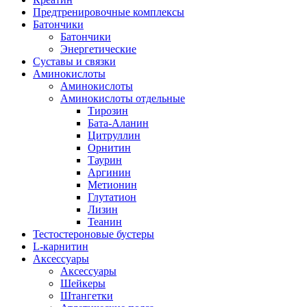
Предтренировочные комплексы
Батончики
Батончики
Энергетические
Суставы и связки
Аминокислоты
Аминокислоты
Аминокислоты отдельные
Тирозин
Бата-Аланин
Цитруллин
Орнитин
Таурин
Аргинин
Метионин
Глутатион
Лизин
Теанин
Тестостероновые бустеры
L-карнитин
Аксессуары
Аксессуары
Шейкеры
Штангетки