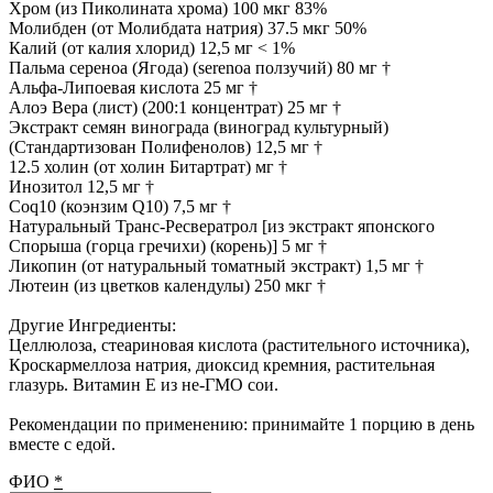
Хром (из Пиколината хрома) 100 мкг 83%
Молибден (от Молибдата натрия) 37.5 мкг 50%
Калий (от калия хлорид) 12,5 мг < 1%
Пальма сереноа (Ягода) (serenoa ползучий) 80 мг †
Альфа-Липоевая кислота 25 мг †
Алоэ Вера (лист) (200:1 концентрат) 25 мг †
Экстракт семян винограда (виноград культурный)
(Стандартизован Полифенолов) 12,5 мг †
12.5 холин (от холин Битартрат) мг †
Инозитол 12,5 мг †
Coq10 (коэнзим Q10) 7,5 мг †
Натуральный Транс-Ресвератрол [из экстракт японского
Спорыша (горца гречихи) (корень)] 5 мг †
Ликопин (от натуральный томатный экстракт) 1,5 мг †
Лютеин (из цветков календулы) 250 мкг †
Другие Ингредиенты:
Целлюлоза, стеариновая кислота (растительного источника),
Кроскармеллоза натрия, диоксид кремния, растительная
глазурь. Витамин Е из не-ГМО сои.
Рекомендации по применению: принимайте 1 порцию в день
вместе с едой.
ФИО
*