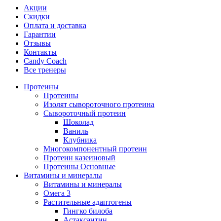
Акции
Скидки
Оплата и доставка
Гарантии
Отзывы
Контакты
Candy Coach
Все тренеры
Протеины
Протеины
Изолят сывороточного протеина
Сывороточный протеин
Шоколад
Ваниль
Клубника
Многокомпонентный протеин
Протеин казеиновый
Протеины Основные
Витамины и минералы
Витамины и минералы
Омега 3
Растительные адаптогены
Гингко билоба
Астаксантин