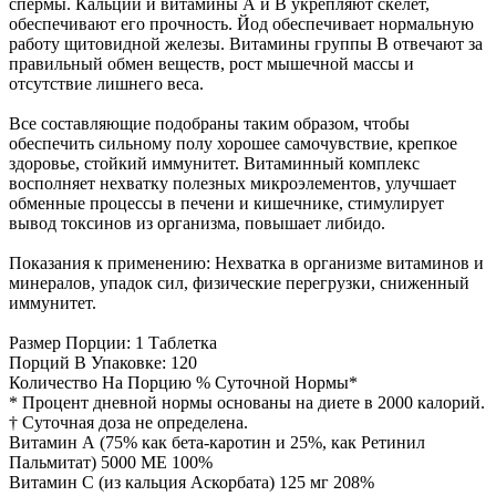
спермы. Кальций и витамины А и В укрепляют скелет,
обеспечивают его прочность. Йод обеспечивает нормальную
работу щитовидной железы. Витамины группы В отвечают за
правильный обмен веществ, рост мышечной массы и
отсутствие лишнего веса.
Все составляющие подобраны таким образом, чтобы
обеспечить сильному полу хорошее самочувствие, крепкое
здоровье, стойкий иммунитет. Витаминный комплекс
восполняет нехватку полезных микроэлементов, улучшает
обменные процессы в печени и кишечнике, стимулирует
вывод токсинов из организма, повышает либидо.
Показания к применению: Нехватка в организме витаминов и
минералов, упадок сил, физические перегрузки, сниженный
иммунитет.
Размер Порции: 1 Таблетка
Порций В Упаковке: 120
Количество На Порцию % Суточной Нормы*
* Процент дневной нормы основаны на диете в 2000 калорий.
† Суточная доза не определена.
Витамин А (75% как бета-каротин и 25%, как Ретинил
Пальмитат) 5000 МЕ 100%
Витамин С (из кальция Аскорбата) 125 мг 208%