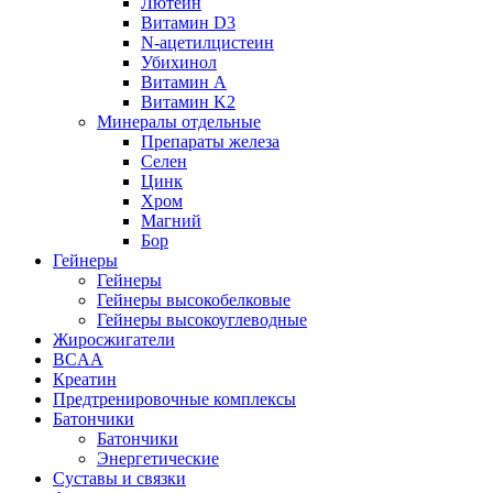
Лютеин
Витамин D3
N-ацетилцистеин
Убихинол
Витамин А
Витамин K2
Минералы отдельные
Препараты железа
Селен
Цинк
Хром
Магний
Бор
Гейнеры
Гейнеры
Гейнеры высокобелковые
Гейнеры высокоуглеводные
Жиросжигатели
BCAA
Креатин
Предтренировочные комплексы
Батончики
Батончики
Энергетические
Суставы и связки