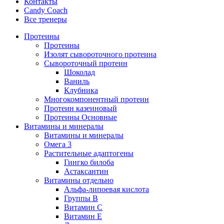
Контакты
Candy Coach
Все тренеры
Протеины
Протеины
Изолят сывороточного протеина
Сывороточный протеин
Шоколад
Ваниль
Клубника
Многокомпонентный протеин
Протеин казеиновый
Протеины Основные
Витамины и минералы
Витамины и минералы
Омега 3
Растительные адаптогены
Гингко билоба
Астаксантин
Витамины отдельно
Альфа-липоевая кислота
Группы B
Витамин С
Витамин Е