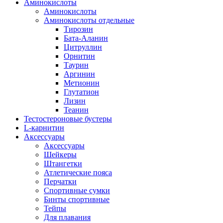
Аминокислоты
Аминокислоты
Аминокислоты отдельные
Тирозин
Бата-Аланин
Цитруллин
Орнитин
Таурин
Аргинин
Метионин
Глутатион
Лизин
Теанин
Тестостероновые бустеры
L-карнитин
Аксессуары
Аксессуары
Шейкеры
Штангетки
Атлетические пояса
Перчатки
Спортивные сумки
Бинты спортивные
Тейпы
Для плавания