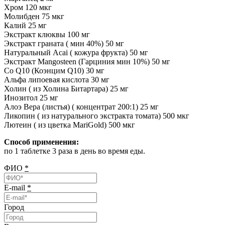
Хром 120 мкг
Молибден 75 мкг
Калий 25 мг
Экстракт клюквы 100 мг
Экстракт граната ( мин 40%) 50 мг
Натуральный Acai ( кожура фрукта) 50 мг
Экстракт Mangosteen (Гарциния мин 10%) 50 мг
Сo Q10 (Коэнцим Q10) 30 мг
Альфа липоевая кислота 30 мг
Холин ( из Холина Битартара) 25 мг
Инозитол 25 мг
Алоэ Вера (листья) ( концентрат 200:1) 25 мг
Ликопин ( из натурального экстракта томата) 500 мкг
Лютеин ( из цветка MariGold) 500 мкг
Способ применения:
по 1 таблетке 3 раза в день во время еды.
ФИО
*
E-mail
*
Город