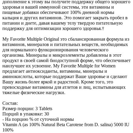
дополнение к этому вы получите поддержку общего хорошего
здоровья и вашей иммунной системы, эти витамины и
пищевые добавки обеспечивают 100% дневной нормы
кальция и других витаминов. Это помогает закрыть пробел в
питании и диете, давая вашему телу твердую питательную
поддержку для оптимизации хорошего здоровья.†
My Favorite Multiple Original это сбалансированная формула из
витаминов, минералов и питательных веществ, необходимых
для нормального функционирования человеческого
организма. Минералы и микроэлементы добавлены в этот
продукт в своей самой биодоступной форме, что обеспечивает
наилучшее их усвоение. My Favorite Multiple for Women
предлагает антиоксиданты, витамины, минералы и
аминокислоты, которые поддержат Ваше здоровье и сделают
Вашу жизнь более яркой и радостной. Кроме того, это
превосходные витамины для атлетов и лиц, испытывающих
тяжелые физические нагрузки.
Состав:
Размер порции: 3 Tablets
Порций в упаковке: 30
- На порцию % от суточной нормы
Vitamin A (as 100% Natural Beta Carotene from D. salina) 5000 IU
100%