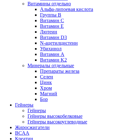
Витамины отдельно
Альфа-липоевая кислота
Группы B
Витамин С
Витамин Е
Лютеин
Витамин D3
N-ацетилцистеин
Убихинол
Витамин А
Витамин K2
Минералы отдельные
Препараты железа
Селен
Цинк
Хром
Магний
Бор
Гейнеры
Гейнеры
Гейнеры высокобелковые
Гейнеры высокоуглеводные
Жиросжигатели
BCAA
Креатин