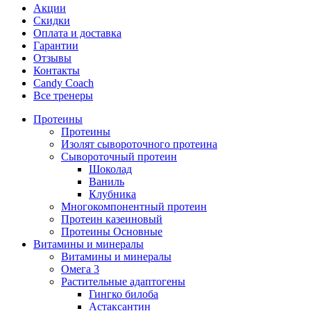
Акции
Скидки
Оплата и доставка
Гарантии
Отзывы
Контакты
Candy Coach
Все тренеры
Протеины
Протеины
Изолят сывороточного протеина
Сывороточный протеин
Шоколад
Ваниль
Клубника
Многокомпонентный протеин
Протеин казеиновый
Протеины Основные
Витамины и минералы
Витамины и минералы
Омега 3
Растительные адаптогены
Гингко билоба
Астаксантин