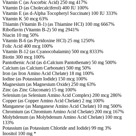
Vitamin C (as Ascorbic Acid) 250 mg 417%
Vitamin D (as Cholecalciferol) 400 IU 100%
Vitamin E (as d-Alpha Tocopheryl Succinate) 100 IU 333%
Vitamin K 50 mcg 63%
Thiamin (Vitamin B-1) (as Thiamine HCI) 100 mg 6667%
Riboflavin (Vitamin B-2) 50 mg 2941%
Niacin 10 mg 50%
Vitamin B-6 (as Pyridoxine HCI) 25 mg 1250%
Folic Acid 400 mcg 100%
Vitamin B-12 (as Cyanocobalamin) 500 mcg 8333%
Biotin 300 mcg 100%
Pantothenic Acid (as d-Calcium Pantothenate) 50 mg 500%
Calcium (as Calcium Carbonate) 500 mg 50%
Iron (as Iron Amino Acid Chelate) 18 mg 100%
Iodine (as Potassium Iodide) 150 mcg 100%
Magnesium (as Magnesium Oxide) 250 mg 63%
Zinc (as Zinc Gluconate) 15 mg 100%
Selenium (as Selenium Amino Acid Complex) 200 mcg 286%
Copper (as Copper Amino Acid Chelate) 2 mg 100%
Manganese (as Manganese Amino Acid Chelate) 10 mg 500%
Chromium (as Chromium Amino Acid Chelate) 200 mcg 167%
Molybdenum (as Molybdenum Amino Acid Chelate) 100 mcg
133%
Potassium (as Potassium Chloride and Iodide) 99 mg 3%
Inositol 100 mg *