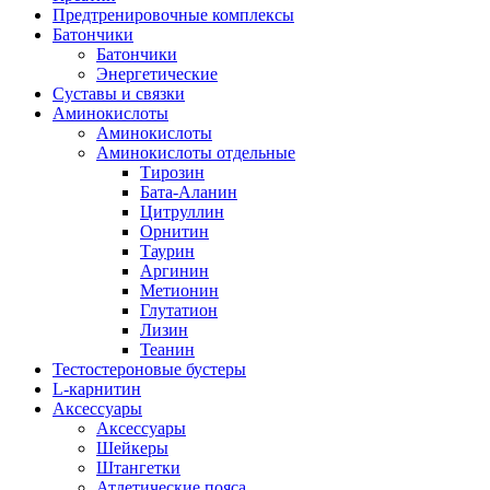
Предтренировочные комплексы
Батончики
Батончики
Энергетические
Суставы и связки
Аминокислоты
Аминокислоты
Аминокислоты отдельные
Тирозин
Бата-Аланин
Цитруллин
Орнитин
Таурин
Аргинин
Метионин
Глутатион
Лизин
Теанин
Тестостероновые бустеры
L-карнитин
Аксессуары
Аксессуары
Шейкеры
Штангетки
Атлетические пояса