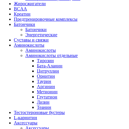
Жиросжигатели
BCAA
Креатин
Предтренировочные комплексы
Батончики
Батончики
Энергетические
Суставы и связки
Аминокислоты
Аминокислоты
Аминокислоты отдельные
Тирозин
Бата-Аланин
Цитруллин
Орнитин
Таурин
Аргинин
Метионин
Глутатион
Лизин
Теанин
Тестостероновые бустеры
L-карнитин
Аксессуары
Аксессуары