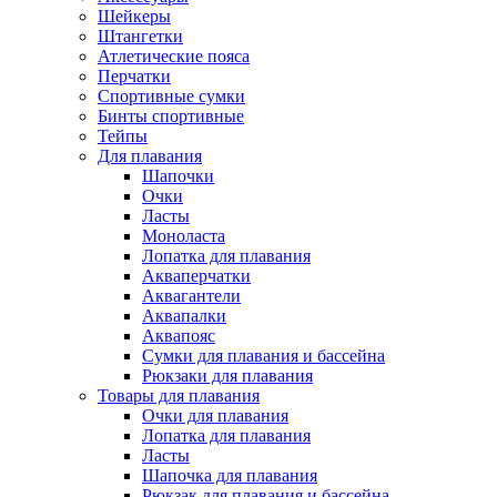
Шейкеры
Штангетки
Атлетические пояса
Перчатки
Спортивные сумки
Бинты спортивные
Тейпы
Для плавания
Шапочки
Очки
Ласты
Моноласта
Лопатка для плавания
Акваперчатки
Аквагантели
Аквапалки
Аквапояс
Сумки для плавания и бассейна
Рюкзаки для плавания
Товары для плавания
Очки для плавания
Лопатка для плавания
Ласты
Шапочка для плавания
Рюкзак для плавания и бассейна