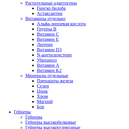
Растительные адаптогены
Гингко билоба
Астаксантин
Витамины отдельно
Альфа-липоевая кислота
Группы B
Витамин С
Витамин Е
Лютеин
Витамин D3
N-ацетилцистеин
Убихинол
Витамин А
Витамин K2
Минералы отдельные
Препараты железа
Селен
Цинк
Хром
Магний
Бор
Гейнеры
Гейнеры
Гейнеры высокобелковые
Гейнеры высокоуглеводные