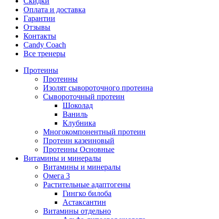
Скидки
Оплата и доставка
Гарантии
Отзывы
Контакты
Candy Coach
Все тренеры
Протеины
Протеины
Изолят сывороточного протеина
Сывороточный протеин
Шоколад
Ваниль
Клубника
Многокомпонентный протеин
Протеин казеиновый
Протеины Основные
Витамины и минералы
Витамины и минералы
Омега 3
Растительные адаптогены
Гингко билоба
Астаксантин
Витамины отдельно