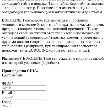
фиксацией тейпа в повязке. Ткань тейпа Евролайн смешанная
– хлопок, полиэстер. В составе клея имеется оксид цинка,
обладающий успокаивающим и антисептическим действием.
EUROLINE Tape широко применяется в спортивной
медицине в качестве базового тейпа врачами и массажистами,
предпочитающими тейпы повышенной прочности. Также
благодаря своей жесткости этот тейп часто используют как
усиливающий (укрепляющий) повязку элемент в сочетании с
другими видами спортивных тейпов в различных техниках
тейпирования (например, при тейпировании голеностопа
полоской тейпа EUROLINE усиливают ахилл, и т.д.).
Pharmacels® EUROLINE Tape выпускается в индивидуальной
и командной упаковках (коробках).
Производство США.
Цвет: белый.
ФИО
*
E-mail
*
Город