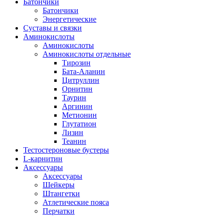
Батончики
Батончики
Энергетические
Суставы и связки
Аминокислоты
Аминокислоты
Аминокислоты отдельные
Тирозин
Бата-Аланин
Цитруллин
Орнитин
Таурин
Аргинин
Метионин
Глутатион
Лизин
Теанин
Тестостероновые бустеры
L-карнитин
Аксессуары
Аксессуары
Шейкеры
Штангетки
Атлетические пояса
Перчатки