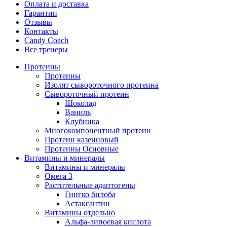
Оплата и доставка
Гарантии
Отзывы
Контакты
Candy Coach
Все тренеры
Протеины
Протеины
Изолят сывороточного протеина
Сывороточный протеин
Шоколад
Ваниль
Клубника
Многокомпонентный протеин
Протеин казеиновый
Протеины Основные
Витамины и минералы
Витамины и минералы
Омега 3
Растительные адаптогены
Гингко билоба
Астаксантин
Витамины отдельно
Альфа-липоевая кислота