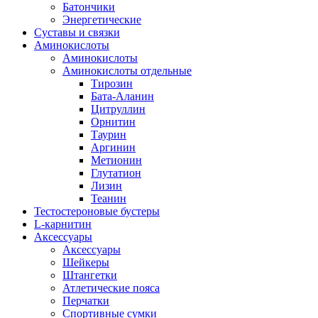
Батончики
Энергетические
Суставы и связки
Аминокислоты
Аминокислоты
Аминокислоты отдельные
Тирозин
Бата-Аланин
Цитруллин
Орнитин
Таурин
Аргинин
Метионин
Глутатион
Лизин
Теанин
Тестостероновые бустеры
L-карнитин
Аксессуары
Аксессуары
Шейкеры
Штангетки
Атлетические пояса
Перчатки
Спортивные сумки