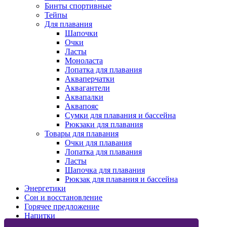
Бинты спортивные
Тейпы
Для плавания
Шапочки
Очки
Ласты
Моноласта
Лопатка для плавания
Акваперчатки
Аквагантели
Аквапалки
Аквапояс
Сумки для плавания и бассейна
Рюкзаки для плавания
Товары для плавания
Очки для плавания
Лопатка для плавания
Ласты
Шапочка для плавания
Рюкзак для плавания и бассейна
Энергетики
Сон и восстановление
Горячее предложение
Напитки
Изотоники