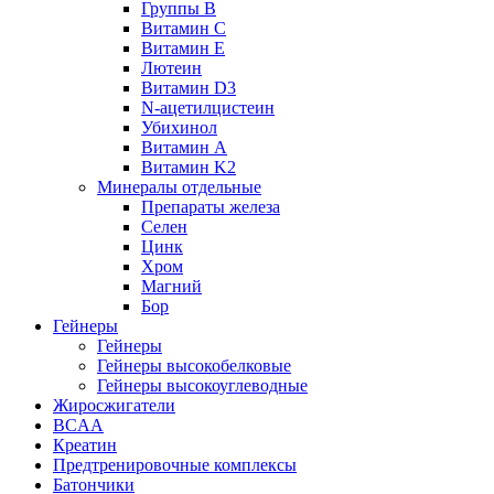
Группы B
Витамин С
Витамин Е
Лютеин
Витамин D3
N-ацетилцистеин
Убихинол
Витамин А
Витамин K2
Минералы отдельные
Препараты железа
Селен
Цинк
Хром
Магний
Бор
Гейнеры
Гейнеры
Гейнеры высокобелковые
Гейнеры высокоуглеводные
Жиросжигатели
BCAA
Креатин
Предтренировочные комплексы
Батончики