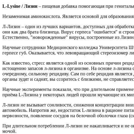
L-Lysine / Лизин
– пищевая добавка помогающая при генитально
Незаменимая аминокислота. Является основой для образования
Л-Лизин – один из лучших вариантов, доступных для обработк
они как два брата близнеца. Вирус герпеса "ошибается" и стро
Естественно, "новорожденные" вирусы, построенные из Лизина
Научные сотрудники Медицинского колледжа Университета Шта
герпесе губ. Оказывается, что левовращающий стереоизомер л
Как известно, стресс является одной из основных причин рец
истощению запасов л-лизина в организме. На основе л-лизина
очередному, сильному рецидиву. Сам по себе рецидив являетс
органы зудят и саднят, вы ссоритесь с близкими, не справляете
Научные эксперименты показали, что при длительном примене
приёма L-Лизина у некоторых людей прошли мучающие их миг
Л-лизин не вызывает сонливости, снижения концентрации вни
автомобиль. Напротив же, недостаток L-лизина в рационе пи
нервозности, появление сосудов на белочной оболочки глаза (
При длительном потреблении Л-лизин не накапливается и не ок
мочой.