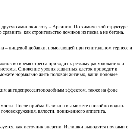
ет другую аминокислоту – Аргинин. По химической структуре
 сравнить, как строительство домиков из песка а не бетона.
а – пищевой добавки, помогающей при генитальном герпесе и
монов во время стресса приводит к резкому расходованию и
 системы. Снижение уровня защитных клеток приводит к
е можете нормально жить половой жизнью, ваши половые
гким антидепрессантоподобным эффектом, также на фоне
имости. После приёма Л-лизина вы можете спокойно водить
 головокружения, вялости, пониженного аппетита,
ьзуется, как источник энергии. Излишки выводятся почками с