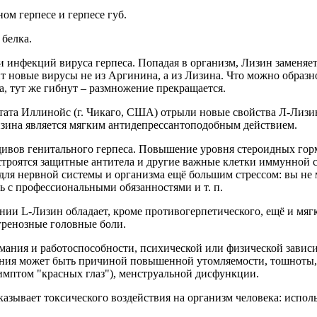
м герпесе и герпесе губ.
 белка.
и инфекций вируса герпеса. Попадая в организм, Лизин заменя
ит новые вирусы не из Аргинина, а из Лизина. Что можно образно
, тут же гибнут – размножение прекращается.
та Иллинойс (г. Чикаго, США) отрыли новые свойства Л-Лизин
изина является мягким антидепрессантоподобным действием.
идивов генитального герпеса. Повышение уровня стероидных гор
 строятся защитные антитела и другие важные клетки иммунной
я для нервной системы и организма ещё большим стрессом: вы н
сь с профессиональными обязанностями и т. п.
нии L-Лизин обладает, кроме противогерпетического, ещё и мя
ренозные головные боли.
мания и работоспособности, психической или физической завис
тания может быть причиной повышенной утомляемости, тошноты,
симптом "красных глаз"), менструальной дисфункции.
азывает токсического воздействия на организм человека: испол