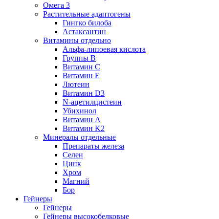
Омега 3
Растительные адаптогены
Гингко билоба
Астаксантин
Витамины отдельно
Альфа-липоевая кислота
Группы B
Витамин С
Витамин Е
Лютеин
Витамин D3
N-ацетилцистеин
Убихинол
Витамин А
Витамин K2
Минералы отдельные
Препараты железа
Селен
Цинк
Хром
Магний
Бор
Гейнеры
Гейнеры
Гейнеры высокобелковые