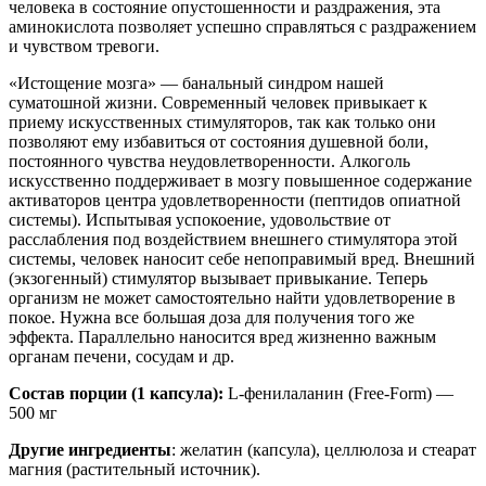
человека в состояние опустошенности и раздражения, эта
аминокислота позволяет успешно справляться с раздражением
и чувством тревоги.
«Истощение мозга» — банальный синдром нашей
суматошной жизни. Современный человек привыкает к
приему искусственных стимуляторов, так как только они
позволяют ему избавиться от состояния душевной боли,
постоянного чувства неудовлетворенности. Алкоголь
искусственно поддерживает в мозгу повышенное содержание
активаторов центра удовлетворенности (пептидов опиатной
системы). Испытывая успокоение, удовольствие от
расслабления под воздействием внешнего стимулятора этой
системы, человек наносит себе непоправимый вред. Внешний
(экзогенный) стимулятор вызывает привыкание. Теперь
организм не может самостоятельно найти удовлетворение в
покое. Нужна все большая доза для получения того же
эффекта. Параллельно наносится вред жизненно важным
органам печени, сосудам и др.
Состав порции (1 капсула):
L-фенилаланин (Free-Form) —
500 мг
Другие ингредиенты
: желатин (капсула), целлюлоза и стеарат
магния (растительный источник).