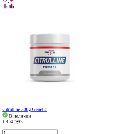
Citrulline 300g Genetic
В наличии
1 450
pуб.