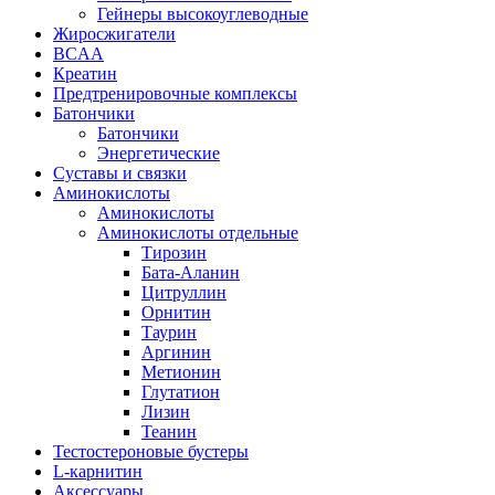
Гейнеры высокоуглеводные
Жиросжигатели
BCAA
Креатин
Предтренировочные комплексы
Батончики
Батончики
Энергетические
Суставы и связки
Аминокислоты
Аминокислоты
Аминокислоты отдельные
Тирозин
Бата-Аланин
Цитруллин
Орнитин
Таурин
Аргинин
Метионин
Глутатион
Лизин
Теанин
Тестостероновые бустеры
L-карнитин
Аксессуары