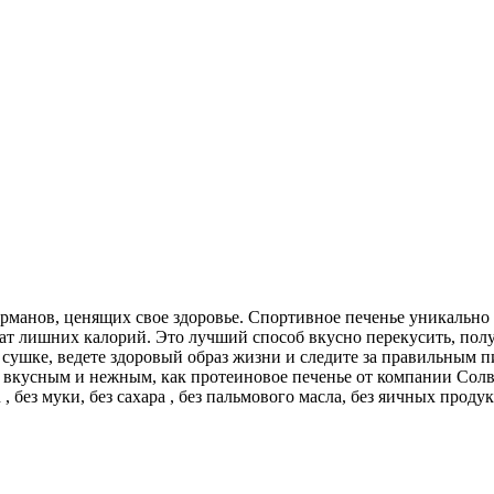
рманов, ценящих свое здоровье. Спортивное печенье уникально 
ат лишних калорий. Это лучший способ вкусно перекусить, пол
а сушке, ведете здоровый образ жизни и следите за правильным п
вкусным и нежным, как протеиновое печенье от компании Солви
in , без муки, без сахара , без пальмового масла, без яичных прод