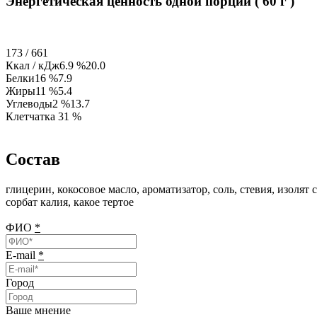
Энергетическая ценность одной порции ( 60 г )
173 / 661
Ккал / кДж6.9 %20.0
Белки16 %7.9
Жиры11 %5.4
Углеводы2 %13.7
Клетчатка 31 %
Состав
глицерин, кокосовое масло, ароматизатор, соль, стевия, изоля
сорбат калия, какое тертое
ФИО
*
E-mail
*
Город
Ваше мнение