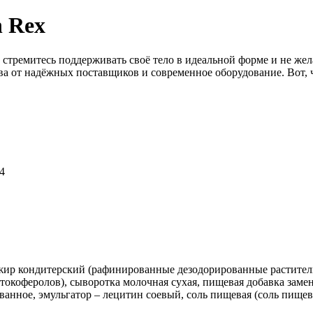
n Rex
 стремитесь поддерживать своё тело в идеальной форме и не жела
а от надёжных поставщиков и современное оборудование. Вот, ч
4
жир кондитерский (рафинированные дезодорированные растител
окоферолов), сыворотка молочная сухая, пищевая добавка замени
анное, эмульгатор – лецитин соевый, соль пищевая (соль пищев