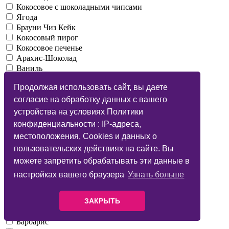
Кокосовое с шоколадными чипсами
Ягода
Брауни Чиз Кейк
Кокосовый пирог
Кокосовое печенье
Арахис-Шоколад
Ваниль
Виноград
Продолжая использовать сайт, вы даете
Шоколад
Ягодный
согласие на обработку данных с вашего
Вишня
устройства на условиях Политики
Арбуз
конфиденциальности : IP-адреса,
Тропический
местоположения, Cookies и данных о
Черника
пользовательских действиях на сайте. Вы
Клубника-Киви
Банановый
можете запретить обрабатывать эти данные в
Лимон
настройках вашего браузера
Узнать больше
Вишня-Шоколад
Ежевика
Ванильное мороженое
ЗАКРЫТЬ
Яблоко
Барбарис