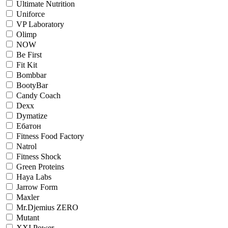
Ultimate Nutrition
Uniforce
VP Laboratory
Olimp
NOW
Be First
Fit Kit
Bombbar
BootyBar
Candy Coach
Dexx
Dymatize
Eбатон
Fitness Food Factory
Natrol
Fitness Shock
Green Proteins
Haya Labs
Jarrow Form
Maxler
Mr.Djemius ZERO
Mutant
XXI Power