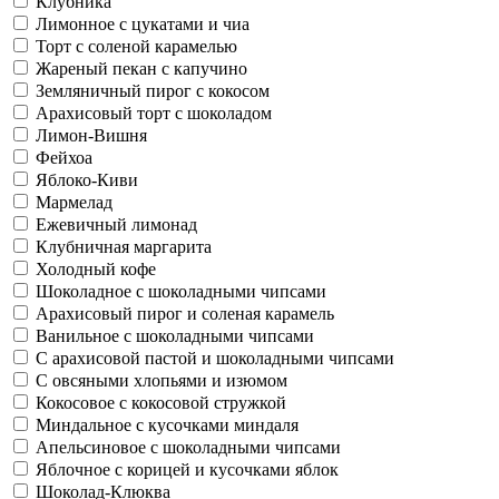
Клубника
Лимонное с цукатами и чиа
Торт с соленой карамелью
Жареный пекан с капучино
Земляничный пирог с кокосом
Арахисовый торт с шоколадом
Лимон-Вишня
Фейхоа
Яблоко-Киви
Мармелад
Ежевичный лимонад
Клубничная маргарита
Холодный кофе
Шоколадное с шоколадными чипсами
Арахисовый пирог и соленая карамель
Ванильное с шоколадными чипсами
С арахисовой пастой и шоколадными чипсами
С овсяными хлопьями и изюмом
Кокосовое с кокосовой стружкой
Миндальное с кусочками миндаля
Апельсиновое с шоколадными чипсами
Яблочное с корицей и кусочками яблок
Шоколад-Клюква