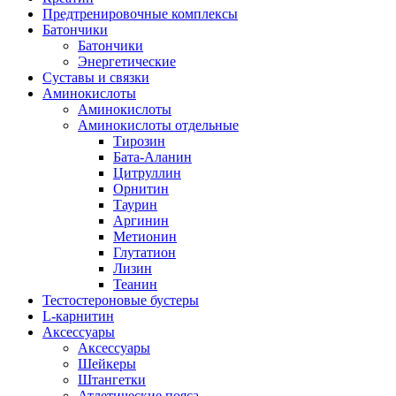
Предтренировочные комплексы
Батончики
Батончики
Энергетические
Суставы и связки
Аминокислоты
Аминокислоты
Аминокислоты отдельные
Тирозин
Бата-Аланин
Цитруллин
Орнитин
Таурин
Аргинин
Метионин
Глутатион
Лизин
Теанин
Тестостероновые бустеры
L-карнитин
Аксессуары
Аксессуары
Шейкеры
Штангетки
Атлетические пояса