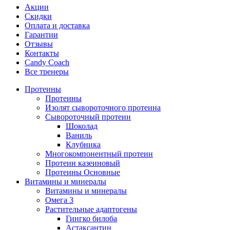
Акции
Скидки
Оплата и доставка
Гарантии
Отзывы
Контакты
Candy Coach
Все тренеры
Протеины
Протеины
Изолят сывороточного протеина
Сывороточный протеин
Шоколад
Ваниль
Клубника
Многокомпонентный протеин
Протеин казеиновый
Протеины Основные
Витамины и минералы
Витамины и минералы
Омега 3
Растительные адаптогены
Гингко билоба
Астаксантин