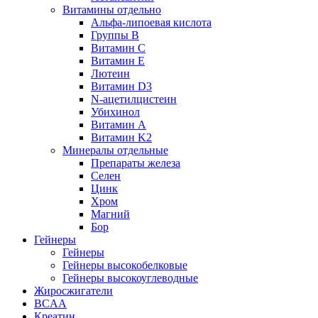
Витамины отдельно
Альфа-липоевая кислота
Группы B
Витамин С
Витамин Е
Лютеин
Витамин D3
N-ацетилцистеин
Убихинол
Витамин А
Витамин K2
Минералы отдельные
Препараты железа
Селен
Цинк
Хром
Магний
Бор
Гейнеры
Гейнеры
Гейнеры высокобелковые
Гейнеры высокоуглеводные
Жиросжигатели
BCAA
Креатин