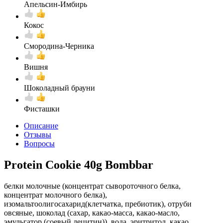
Апельсин-Имбирь
Кокос
Смородина-Черника
Вишня
Шоколадный брауни
Фисташки
Описание
Отзывы
Вопросы
Protein Cookie 40g Bombbar
белки молочные (концентрат сывороточного белка,
концентрат молочного белка),
изомальтоолигосахарид(клетчатка, пребиотик), отруби
овсяные, шоколад (сахар, какао-масса, какао-масло,
эмульгатор (соевый лецитин)), вода, эритритол, какао