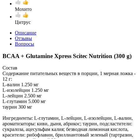
Мохито
Цитрус
Описание
Отзывы
Вопросы
BCAA + Glutamine Xpress Scitec Nutrition (300 g)
Состав
Содержание питательных веществ в порции, 1 мерная ложка -
12 г:
L-валин 1.250 мг
L-изолейцин 1.250 мг
L-лейцин 2.500 мг
L-глутамин 5.000 мг
таурин 300 мг
Ингредиенты: L-глутамин, L-лейцин, L-изолейцин, L-валин,
ароматизаторы: киви, дыня, абрикос; таурин, подсластители:
сукралоза, ацесульфам калия; безводная лимонная кислота,
красители: рибофлавин, бриллиантовый зеленый (тартразин,