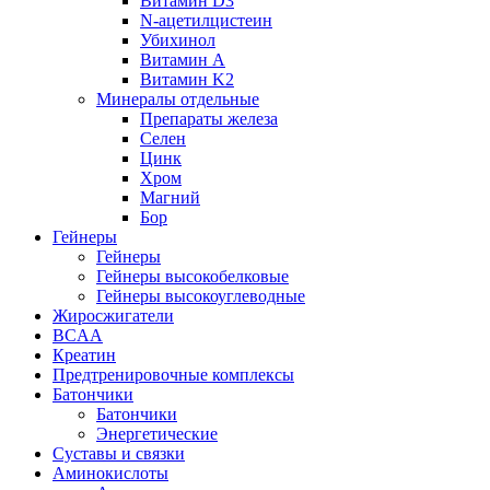
Витамин D3
N-ацетилцистеин
Убихинол
Витамин А
Витамин K2
Минералы отдельные
Препараты железа
Селен
Цинк
Хром
Магний
Бор
Гейнеры
Гейнеры
Гейнеры высокобелковые
Гейнеры высокоуглеводные
Жиросжигатели
BCAA
Креатин
Предтренировочные комплексы
Батончики
Батончики
Энергетические
Суставы и связки
Аминокислоты