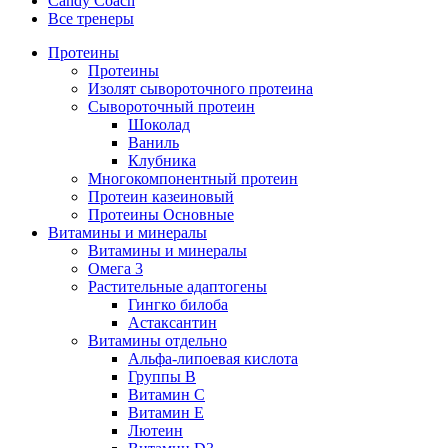
Candy Coach
Все тренеры
Протеины
Протеины
Изолят сывороточного протеина
Сывороточный протеин
Шоколад
Ваниль
Клубника
Многокомпонентный протеин
Протеин казеиновый
Протеины Основные
Витамины и минералы
Витамины и минералы
Омега 3
Растительные адаптогены
Гингко билоба
Астаксантин
Витамины отдельно
Альфа-липоевая кислота
Группы B
Витамин С
Витамин Е
Лютеин