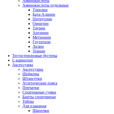
Аминокислоты
Аминокислоты отдельные
Тирозин
Бата-Аланин
Цитруллин
Орнитин
Таурин
Аргинин
Метионин
Глутатион
Лизин
Теанин
Тестостероновые бустеры
L-карнитин
Аксессуары
Аксессуары
Шейкеры
Штангетки
Атлетические пояса
Перчатки
Спортивные сумки
Бинты спортивные
Тейпы
Для плавания
Шапочки