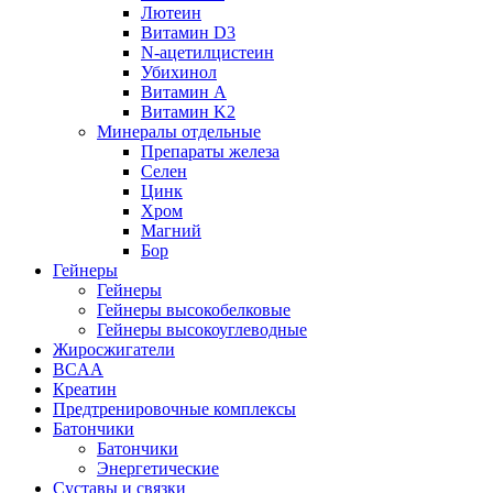
Лютеин
Витамин D3
N-ацетилцистеин
Убихинол
Витамин А
Витамин K2
Минералы отдельные
Препараты железа
Селен
Цинк
Хром
Магний
Бор
Гейнеры
Гейнеры
Гейнеры высокобелковые
Гейнеры высокоуглеводные
Жиросжигатели
BCAA
Креатин
Предтренировочные комплексы
Батончики
Батончики
Энергетические
Суставы и связки