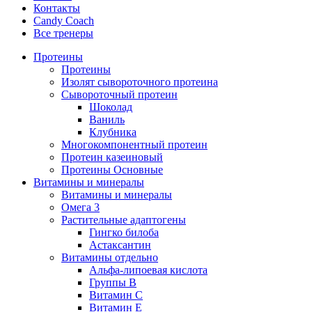
Контакты
Candy Coach
Все тренеры
Протеины
Протеины
Изолят сывороточного протеина
Сывороточный протеин
Шоколад
Ваниль
Клубника
Многокомпонентный протеин
Протеин казеиновый
Протеины Основные
Витамины и минералы
Витамины и минералы
Омега 3
Растительные адаптогены
Гингко билоба
Астаксантин
Витамины отдельно
Альфа-липоевая кислота
Группы B
Витамин С
Витамин Е