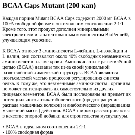
BCAA Caps Mutant (200 кап)
Каждая порция Mutant BCAA Caps содержит 2000 мг ВСАА в
100% свободной форме в оптимальном соотношении 2:1:1.
Кроме того, этот продукт дополнен минеральными
электролитами и запатентованным компонентом BioPerine®,
улучшающим усвоение.
К ВСАА относят 3 аминокислоты L-лейцин, L-изолейцин и
L-валин, они составляют около 40% свободных незаменимых
аминокислот в плазме крови. Аминокислоты с разветвлённой
цепью (ВСАА) названы так из-за своей уникальной
разветвлённой химической структуры. ВСАА являются
неотъемлемой частью процессов регулирования синтеза
белка. К тому же, это незаменимые аминокислоты - организм
не может синтезировать их самостоятельно из других
пищевых элементов. ВСАА были исследованы на предмет их
потенциального антикатаболического (предотвращение
распада мышечных волокон) и анаболического (наращивания
мышечной массы) действия. ВСАА широко рассматриваются
в качестве опорной добавки для строительства мускулатуры.
• ВСАА в идеальном соотношении 2:1:1
• 100% свободная форма