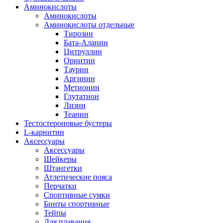
Аминокислоты
Аминокислоты
Аминокислоты отдельные
Тирозин
Бата-Аланин
Цитруллин
Орнитин
Таурин
Аргинин
Метионин
Глутатион
Лизин
Теанин
Тестостероновые бустеры
L-карнитин
Аксессуары
Аксессуары
Шейкеры
Штангетки
Атлетические пояса
Перчатки
Спортивные сумки
Бинты спортивные
Тейпы
Для плавания