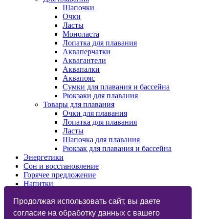
Шапочки
Очки
Ласты
Моноласта
Лопатка для плавания
Акваперчатки
Аквагантели
Аквапалки
Аквапояс
Сумки для плавания и бассейна
Рюкзаки для плавания
Товары для плавания
Очки для плавания
Лопатка для плавания
Ласты
Шапочка для плавания
Рюкзак для плавания и бассейна
Энергетики
Сон и восстановление
Горячее предложение
Напитки
Изотоники
Назначения
Продолжая использовать сайт, вы даете
Бренды
согласие на обработку данных с вашего
Косметика