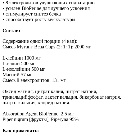
• 8 электролитов улучшающих гидратацию
• усилен BioPerine для лучшего усвоения
• стимулирует синтез белка
• способствует росту мускулатуры
Состав:
Содержание одной порции (4 кап):
Смесь Мутант Bcaa Caps (2: 1: 1): 2000 мг
L-лейцин 1000 мг
L-валин 500 мг
L-изолейцин 500 мг
Магний 57 мг
Смесь 8 электролитов: 131 мг
Оксид магния, цитрат калия, цитрат натрия,
трикальцийфосфат, лактат кальция, бикарбонат натрия,
цитрат кальция, хлорид натрия.
Absorption Agent BioPerine: 2,5 мг
Piper nigrum [фрукты], Piperyna 95%
Как применять: