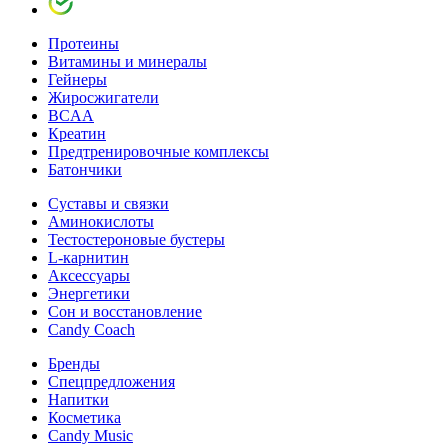
Протеины
Витамины и минералы
Гейнеры
Жиросжигатели
BCAA
Креатин
Предтренировочные комплексы
Батончики
Суставы и связки
Аминокислоты
Тестостероновые бустеры
L-карнитин
Аксессуары
Энергетики
Сон и восстановление
Candy Coach
Бренды
Спецпредложения
Напитки
Косметика
Candy Music