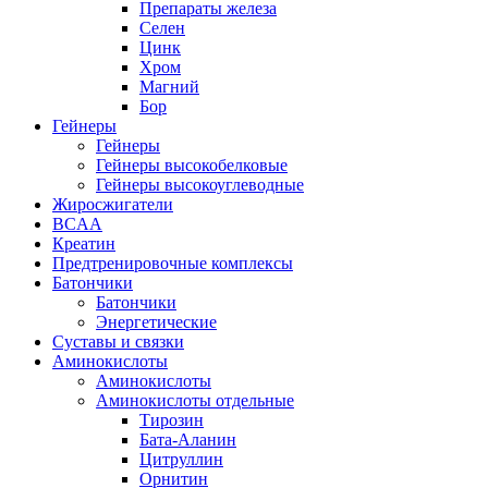
Препараты железа
Селен
Цинк
Хром
Магний
Бор
Гейнеры
Гейнеры
Гейнеры высокобелковые
Гейнеры высокоуглеводные
Жиросжигатели
BCAA
Креатин
Предтренировочные комплексы
Батончики
Батончики
Энергетические
Суставы и связки
Аминокислоты
Аминокислоты
Аминокислоты отдельные
Тирозин
Бата-Аланин
Цитруллин
Орнитин