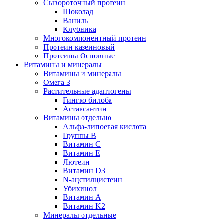
Сывороточный протеин
Шоколад
Ваниль
Клубника
Многокомпонентный протеин
Протеин казеиновый
Протеины Основные
Витамины и минералы
Витамины и минералы
Омега 3
Растительные адаптогены
Гингко билоба
Астаксантин
Витамины отдельно
Альфа-липоевая кислота
Группы B
Витамин С
Витамин Е
Лютеин
Витамин D3
N-ацетилцистеин
Убихинол
Витамин А
Витамин K2
Минералы отдельные