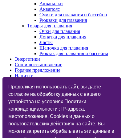
Аквапалки
Аквапояс
Сумки для плавания и бассейна
Рюкзаки для плавания
Товары для плавания
Очки для плавания
Лопатка для плавания
Ласты
Шапочка для плавания
Рюкзак для плавания и бассейна
Энергетики
Сон и восстановление
Горячее предложение
Напитки
Изотоники
Назначения
Продолжая использовать сайт, вы даете
Бренды
согласие на обработку данных с вашего
Косметика
устройства на условиях Политики
Vegan
Глютаминовая кислота
конфиденциальности : IP-адреса,
Функциональный тренинг
местоположения, Cookies и данных о
Подарочные карты
пользовательских действиях на сайте. Вы
Дисконтные карты
Фитнес-бар
можете запретить обрабатывать эти данные в
Статьи