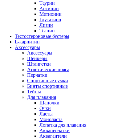
Таурин
Аргинин
Метионин
Глутатион
Лизин
Теанин
Тестостероновые бустеры
L-карнитин
Аксессуары
Аксессуары
Шейкеры
Штангетки
Атлетические пояса
Перчатки
Спортивные сумки
Бинты спортивные
Тейпы
Для плавания
Шапочки
Очки
Ласты
Моноласта
Лопатка для плавания
Акваперчатки
Аквагантели