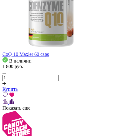
CoQ-10 Maxler 60 caps
В наличии
1 800
pуб.
Купить
Показать еще