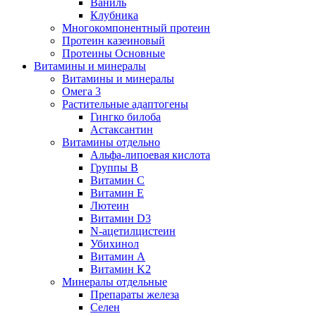
Ваниль
Клубника
Многокомпонентный протеин
Протеин казеиновый
Протеины Основные
Витамины и минералы
Витамины и минералы
Омега 3
Растительные адаптогены
Гингко билоба
Астаксантин
Витамины отдельно
Альфа-липоевая кислота
Группы B
Витамин С
Витамин Е
Лютеин
Витамин D3
N-ацетилцистеин
Убихинол
Витамин А
Витамин K2
Минералы отдельные
Препараты железа
Селен