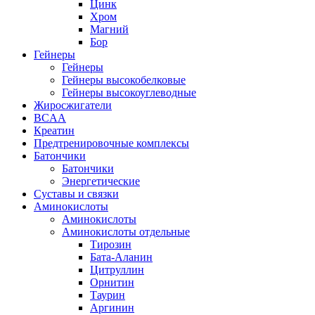
Цинк
Хром
Магний
Бор
Гейнеры
Гейнеры
Гейнеры высокобелковые
Гейнеры высокоуглеводные
Жиросжигатели
BCAA
Креатин
Предтренировочные комплексы
Батончики
Батончики
Энергетические
Суставы и связки
Аминокислоты
Аминокислоты
Аминокислоты отдельные
Тирозин
Бата-Аланин
Цитруллин
Орнитин
Таурин
Аргинин