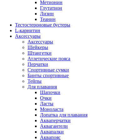
Метионин
Глутатион
Лизин
Теанин
Тестостероновые бустеры
L-карнитин
Аксессуары
Аксессуары
Шейкеры
Штангетки
Атлетические пояса
Перчатки
Спортивные сумки
Бинты спортивные
Тейпы
Для плавания
Шапочки
Очки
Ласты
Моноласта
Лопатка для плавания
Акваперчатки
Аквагантели
Аквапалки
Аквапояс