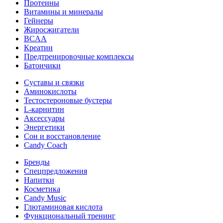
Протеины
Витамины и минералы
Гейнеры
Жиросжигатели
BCAA
Креатин
Предтренировочные комплексы
Батончики
Суставы и связки
Аминокислоты
Тестостероновые бустеры
L-карнитин
Аксессуары
Энергетики
Сон и восстановление
Candy Coach
Бренды
Спецпредложения
Напитки
Косметика
Candy Music
Глютаминовая кислота
Функциональный тренинг