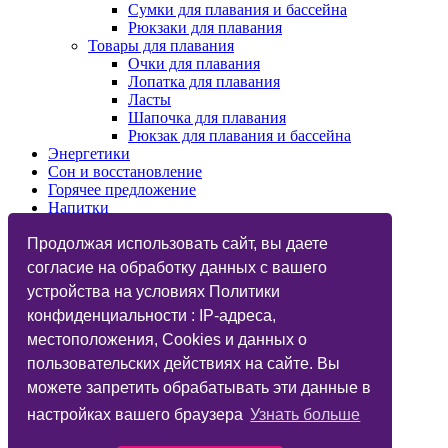
Сумки для плавания и бассейна
Рюкзаки для плавания
Товары для плавания
Очки для плавания
Лопатка для плавания
Ласты
Шапочка для плавания
Рюкзак для плавания и бассейна
Энергетики
Сон и восстановление
Горячее предложение
Напитки
Изотоники
Назначения
Продолжая использовать сайт, вы даете
Бренды
согласие на обработку данных с вашего
Косметика
устройства на условиях Политики
Vegan
Глютаминовая кислота
конфиденциальности : IP-адреса,
Функциональный тренинг
местоположения, Cookies и данных о
Подарочные карты
пользовательских действиях на сайте. Вы
Дисконтные карты
Фитнес-бар
можете запретить обрабатывать эти данные в
Статьи
настройках вашего браузера
Узнать больше
Вопрос Ответ
Candy Music