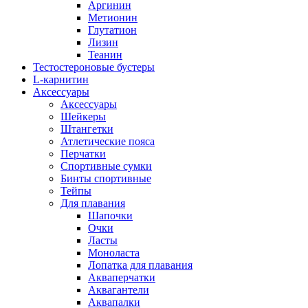
Аргинин
Метионин
Глутатион
Лизин
Теанин
Тестостероновые бустеры
L-карнитин
Аксессуары
Аксессуары
Шейкеры
Штангетки
Атлетические пояса
Перчатки
Спортивные сумки
Бинты спортивные
Тейпы
Для плавания
Шапочки
Очки
Ласты
Моноласта
Лопатка для плавания
Акваперчатки
Аквагантели
Аквапалки