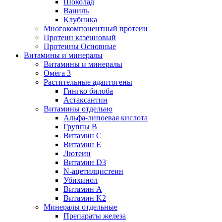
Шоколад
Ваниль
Клубника
Многокомпонентный протеин
Протеин казеиновый
Протеины Основные
Витамины и минералы
Витамины и минералы
Омега 3
Растительные адаптогены
Гингко билоба
Астаксантин
Витамины отдельно
Альфа-липоевая кислота
Группы B
Витамин С
Витамин Е
Лютеин
Витамин D3
N-ацетилцистеин
Убихинол
Витамин А
Витамин K2
Минералы отдельные
Препараты железа