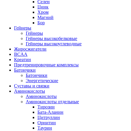
Селен
Цинк
Хром
Магний
Бор
Гейнеры
Гейнеры
Гейнеры высокобелковые
Гейнеры высокоуглеводные
Жиросжигатели
BCAA
Креатин
Предтренировочные комплексы
Батончики
Батончики
Энергетические
Суставы и связки
Аминокислоты
Аминокислоты
Аминокислоты отдельные
Тирозин
Бата-Аланин
Цитруллин
Орнитин
Таурин