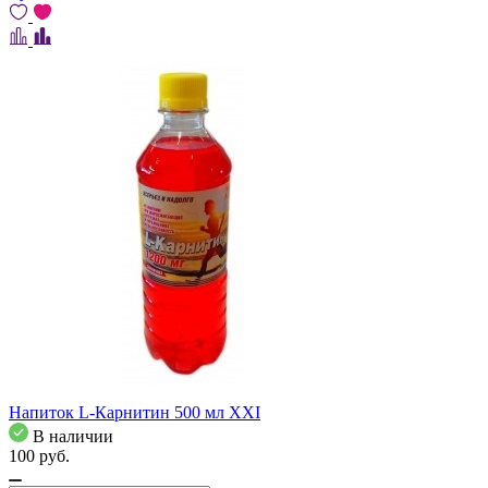
Напиток L-Карнитин 500 мл XXI
В наличии
100
pуб.