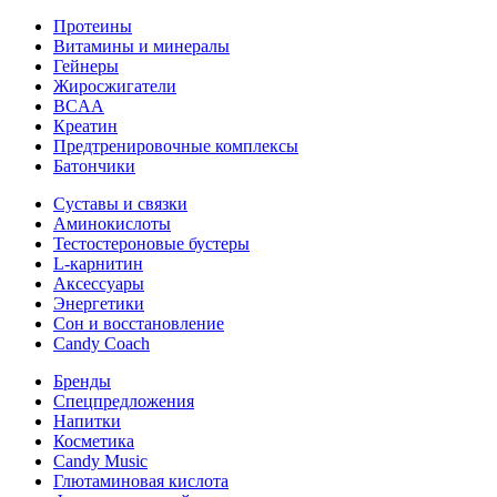
Протеины
Витамины и минералы
Гейнеры
Жиросжигатели
BCAA
Креатин
Предтренировочные комплексы
Батончики
Суставы и связки
Аминокислоты
Тестостероновые бустеры
L-карнитин
Аксессуары
Энергетики
Сон и восстановление
Candy Coach
Бренды
Спецпредложения
Напитки
Косметика
Candy Music
Глютаминовая кислота