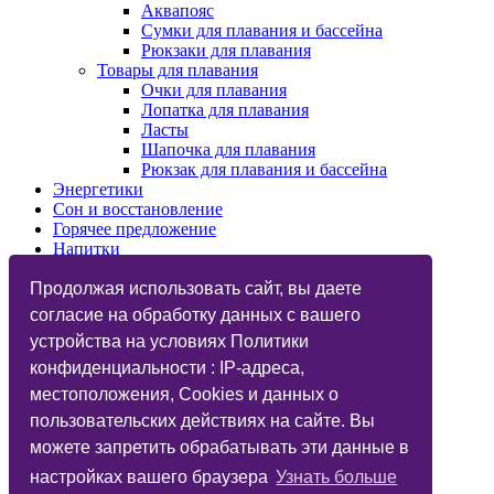
Аквапояс
Сумки для плавания и бассейна
Рюкзаки для плавания
Товары для плавания
Очки для плавания
Лопатка для плавания
Ласты
Шапочка для плавания
Рюкзак для плавания и бассейна
Энергетики
Сон и восстановление
Горячее предложение
Напитки
Изотоники
Назначения
Продолжая использовать сайт, вы даете
Бренды
согласие на обработку данных с вашего
Косметика
устройства на условиях Политики
Vegan
Глютаминовая кислота
конфиденциальности : IP-адреса,
Функциональный тренинг
местоположения, Cookies и данных о
Подарочные карты
пользовательских действиях на сайте. Вы
Дисконтные карты
Фитнес-бар
можете запретить обрабатывать эти данные в
Статьи
настройках вашего браузера
Узнать больше
Вопрос Ответ