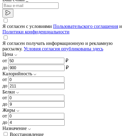
Я согласен с условиями
Пользовательского соглашения
и
Политики конфиденциальности
Я согласен получать информационную и рекламную
рассылку.
Условия согласия опубликованы здесь
Цена
от
₽
до
₽
Калорийность
от
до
Белки
от
до
Жиры
от
до
Назначение
Восстановление