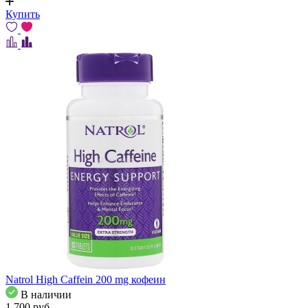
Купить
Natrol High Caffein 200 mg кофеин
В наличии
1 700
pуб.