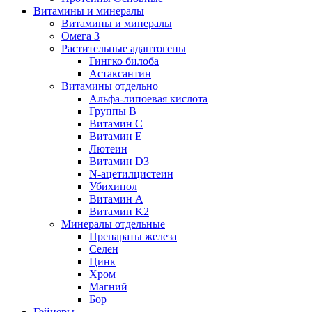
Витамины и минералы
Витамины и минералы
Омега 3
Растительные адаптогены
Гингко билоба
Астаксантин
Витамины отдельно
Альфа-липоевая кислота
Группы B
Витамин С
Витамин Е
Лютеин
Витамин D3
N-ацетилцистеин
Убихинол
Витамин А
Витамин K2
Минералы отдельные
Препараты железа
Селен
Цинк
Хром
Магний
Бор
Гейнеры