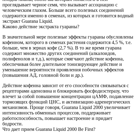
проглядывает черное семя, что вызывает ассоциацию с
человеческим глазом. Больше всего полезных соединений
содержится именно в семенах, из которых и готовится водный
экстракт Guarana Liquid.
Каково действие экстракта гуараны?
В значительной мере полезные эффекты гуараны обусловлены
кофеином, которого в семенах растения содержится 4,5 %, т.е.
больше, чем в зернах кофе (2,7 %). В то же время гуарана
содержит множество других соединений (алкалоидов,
полифенолов и т.д.), которые смягчают действие кофеина,
обеспечивая более длительное тонизирующее действие и
уменьшение вероятности проявления побочных эффектов
(повышения АД, головной боли и др.).
Действие кофеина зависит от его способности связываться с
рецепторами аденозина и блокировать фосфодиэстеразу, что
влечет за собой повышение концентрации цАМФ, подавление
тормозящих функций ЦНС, и активизацию адренергических
механизмов. Проще говоря, Guarana Liquid 2000 увеличивает
интенсивность обменных процессов, поддерживает
работоспособность, повышает настроение и придает
бодрости.
Что дает прием Guarana Liquid 2000 Be First?