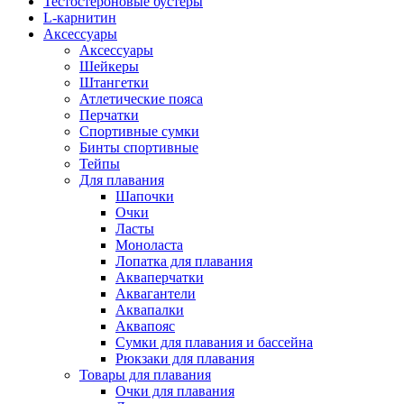
Тестостероновые бустеры
L-карнитин
Аксессуары
Аксессуары
Шейкеры
Штангетки
Атлетические пояса
Перчатки
Спортивные сумки
Бинты спортивные
Тейпы
Для плавания
Шапочки
Очки
Ласты
Моноласта
Лопатка для плавания
Акваперчатки
Аквагантели
Аквапалки
Аквапояс
Сумки для плавания и бассейна
Рюкзаки для плавания
Товары для плавания
Очки для плавания