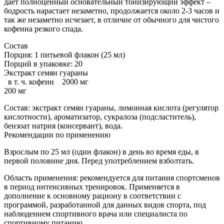
дает полноценный основательный тонизирующий эффект –
бодрость нарастает незаметно, продолжается около 2-3 часов и
так же незаметно исчезает, в отличие от обычного для чистого
кофеина резкого спада.
Состав
Порция: 1 питьевой флакон (25 мл)
Порций в упаковке: 20
Экстракт семян гуараны
в т. ч. кофеин 2000 мг
200 мг
Состав: экстракт семян гуараны, лимонная кислота (регулятор
кислотности), ароматизатор, сукралоза (подсластитель),
бензоат натрия (консервант), вода.
Рекомендации по применению
Взрослым по 25 мл (один флакон) в день во время еды, в
первой половине дня. Перед употреблением взболтать.
Область применения: рекомендуется для питания спортсменов
в период интенсивных тренировок. Применяется в
дополнение к основному рациону в соответствии с
программой, разработанной для данных видов спорта, под
наблюдением спортивного врача или специалиста по
спортивному питанию.