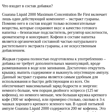
Что входит в состав добавки?
Guarana Liquid 2000 Maximum Concentration Be First включает
лишь один действующий компонент – экстракт гуараны.
Помимо него в состав входят только вспомогательные
вещества, которые сохраняют вкус и качество готового
напитка – безопасные подсластитель, регулятор кислотности,
ароматизатор и консервант. Кофеин в составе напитка
является органической составной частью натурального
растительного экстракта гуараны, а не искусственным
добавлением.
Жидкая гуарана полностью подготовлена к употреблению –
добавка не требует дополнительных манипуляций, вроде
размешивания в воде или запивания. Достаточно открутить
крышку, выпить содержимое и выкинуть опустевшую ампулу.
Данный экстракт гуараны является самым удобным для
использования и быстро действующим из всех. Он
обеспечивает максимальный заряд бодрости и энергии:
немного больше, чем порция двойного эспрессо (125 мг
кофеина), но немного меньше, чем большая кружка крепкого
кофе (300 мг кофеина), или примерно столько, сколько в 3-х
чашках хорошего крепкого зеленого чая. В одной питьевой
ампуле Guarana Liquid 2000 содержится 200 мг кофеина. Это