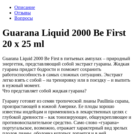
Описание
Отзывы
Вопросы
Guarana Liquid 2000 Be First
20 x 25 ml
Guarana Liquid 2000 Be First в питьевых ампулах – природный
энергетик, представляющий собой экстракт гуараны. Жидкая
гуарана придаст бодрости и поможет сохранить
работоспособность в самых сложных ситуациях. Экстракт
легко взять с собой – на тренировку или в поездку – и выпить
в нужный момент.
Что представляет собой жидкая гуарана?
Гуарану готовят из семян тропической лианы Paullinia cupana,
произрастающей в южной Америке. Ее плоды хорошо
известны индейцам и применялись в лекарственных целях с
глубокой древности – как тонизирующее, общеукрепляющее и
противовоспалительное средство. Само слово «гуарана»
португальское, возможно, отражает характерный вид зрелых
плодов лианы, оболочка которых лопается и в ней