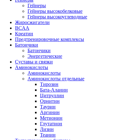
Гейнеры
Гейнеры высокобелковые
Гейнеры высокоуглеводные
Жиросжигатели
BCAA
Креатин
Предтренировочные комплексы
Батончики
Батончики
Энергетические
Суставы и связки
Аминокислоты
Аминокислоты
Аминокислоты отдельные
Тирозин
Бата-Аланин
Цитруллин
Орнитин
Таурин
Аргинин
Метионин
Глутатион
Лизин
Теанин