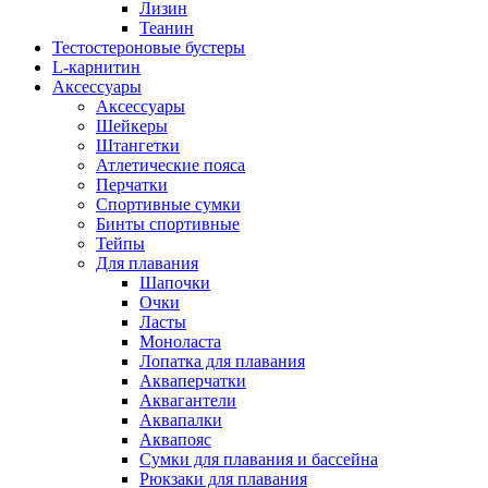
Лизин
Теанин
Тестостероновые бустеры
L-карнитин
Аксессуары
Аксессуары
Шейкеры
Штангетки
Атлетические пояса
Перчатки
Спортивные сумки
Бинты спортивные
Тейпы
Для плавания
Шапочки
Очки
Ласты
Моноласта
Лопатка для плавания
Акваперчатки
Аквагантели
Аквапалки
Аквапояс
Сумки для плавания и бассейна
Рюкзаки для плавания