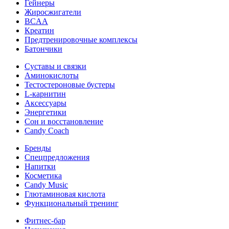
Гейнеры
Жиросжигатели
BCAA
Креатин
Предтренировочные комплексы
Батончики
Суставы и связки
Аминокислоты
Тестостероновые бустеры
L-карнитин
Аксессуары
Энергетики
Сон и восстановление
Candy Coach
Бренды
Спецпредложения
Напитки
Косметика
Candy Music
Глютаминовая кислота
Функциональный тренинг
Фитнес-бар