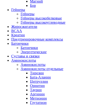
Магний
Бор
Гейнеры
Гейнеры
Гейнеры высокобелковые
Гейнеры высокоуглеводные
Жиросжигатели
BCAA
Креатин
Предтренировочные комплексы
Батончики
Батончики
Энергетические
Суставы и связки
Аминокислоты
Аминокислоты
Аминокислоты отдельные
Тирозин
Бата-Аланин
Цитруллин
Орнитин
Таурин
Аргинин
Метионин
Глутатион