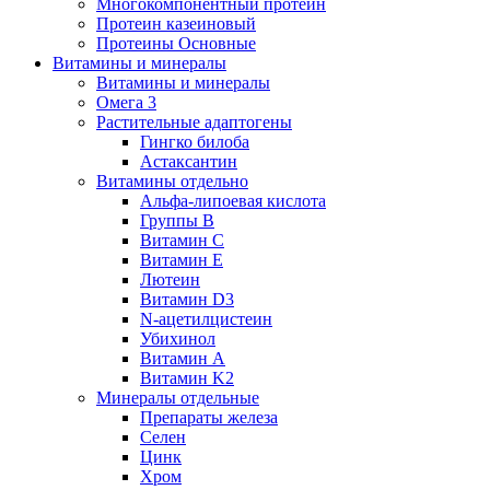
Многокомпонентный протеин
Протеин казеиновый
Протеины Основные
Витамины и минералы
Витамины и минералы
Омега 3
Растительные адаптогены
Гингко билоба
Астаксантин
Витамины отдельно
Альфа-липоевая кислота
Группы B
Витамин С
Витамин Е
Лютеин
Витамин D3
N-ацетилцистеин
Убихинол
Витамин А
Витамин K2
Минералы отдельные
Препараты железа
Селен
Цинк
Хром