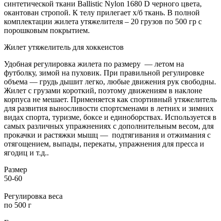
синтетической ткани Ballistic Nylon 1680 D черного цвета,
окантован стропой. К телу прилегает х/б ткань. В полной
комплектации жилета утяжелителя – 20 грузов по 500 гр с
порошковым покрытием.
Жилет утяжелитель для хоккеистов
Удобная регулировка жилета по размеру — летом на
футболку, зимой на пуховик. При правильной регулировке
объема — грудь дышит легко, любые движения рук свободны.
Жилет с грузами короткий, поэтому движениям в наклоне
корпуса не мешает. Применяется как спортивный утяжелитель
для развития выносливости спортсменами в летних и зимних
видах спорта, туризме, боксе и единоборствах. Используется в
самых различных упражнениях с дополнительным весом, для
прокачки и растяжки мышц — подтягивания и отжимания с
отягощением, выпады, перекаты, упражнения для пресса и
ягодиц и т.д..
Размер
50-60
Регулировка веса
по 500 г