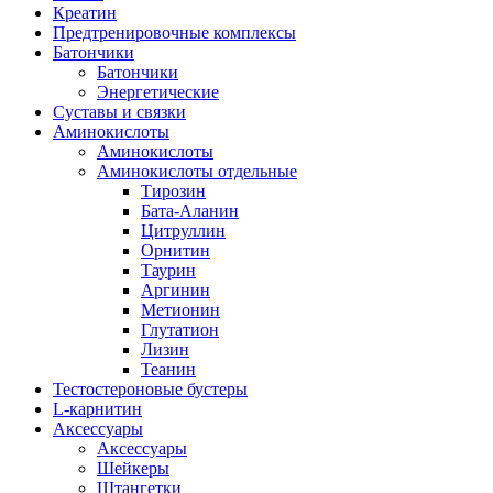
Креатин
Предтренировочные комплексы
Батончики
Батончики
Энергетические
Суставы и связки
Аминокислоты
Аминокислоты
Аминокислоты отдельные
Тирозин
Бата-Аланин
Цитруллин
Орнитин
Таурин
Аргинин
Метионин
Глутатион
Лизин
Теанин
Тестостероновые бустеры
L-карнитин
Аксессуары
Аксессуары
Шейкеры
Штангетки