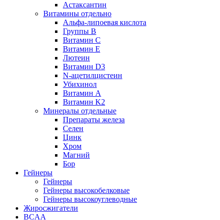
Астаксантин
Витамины отдельно
Альфа-липоевая кислота
Группы B
Витамин С
Витамин Е
Лютеин
Витамин D3
N-ацетилцистеин
Убихинол
Витамин А
Витамин K2
Минералы отдельные
Препараты железа
Селен
Цинк
Хром
Магний
Бор
Гейнеры
Гейнеры
Гейнеры высокобелковые
Гейнеры высокоуглеводные
Жиросжигатели
BCAA