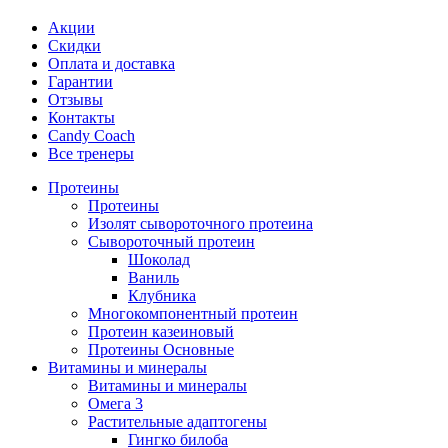
Акции
Скидки
Оплата и доставка
Гарантии
Отзывы
Контакты
Candy Coach
Все тренеры
Протеины
Протеины
Изолят сывороточного протеина
Сывороточный протеин
Шоколад
Ваниль
Клубника
Многокомпонентный протеин
Протеин казеиновый
Протеины Основные
Витамины и минералы
Витамины и минералы
Омега 3
Растительные адаптогены
Гингко билоба