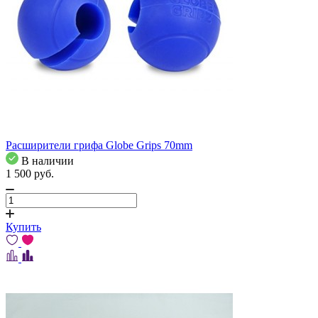
Расширители грифа Globe Grips 70mm
В наличии
1 500
pуб.
Купить