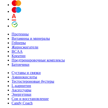
Протеины
Витамины и минералы
Гейнеры
Жиросжигатели
BCAA
Креатин
Предтренировочные комплексы
Батончики
Суставы и связки
Аминокислоты
Тестостероновые бустеры
L-карнитин
Аксессуары
Энергетики
Сон и восстановление
Candy Coach