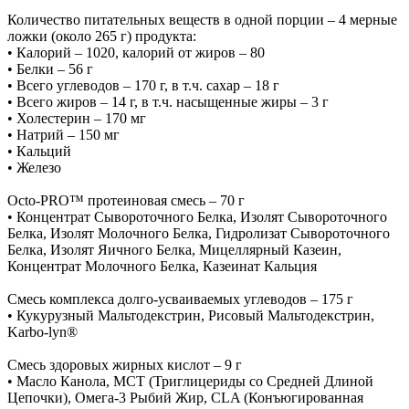
Количество питательных веществ в одной порции – 4 мерные
ложки (около 265 г) продукта:
• Калорий – 1020, калорий от жиров – 80
• Белки – 56 г
• Всего углеводов – 170 г, в т.ч. сахар – 18 г
• Всего жиров – 14 г, в т.ч. насыщенные жиры – 3 г
• Холестерин – 170 мг
• Натрий – 150 мг
• Кальций
• Железо
Octo-PRO™ протеиновая смесь – 70 г
• Концентрат Сывороточного Белка, Изолят Сывороточного
Белка, Изолят Молочного Белка, Гидролизат Сывороточного
Белка, Изолят Яичного Белка, Мицеллярный Казеин,
Концентрат Молочного Белка, Казеинат Кальция
Смесь комплекса долго-усваиваемых углеводов – 175 г
• Кукурузный Мальтодекстрин, Рисовый Мальтодекстрин,
Karbo-lyn®
Смесь здоровых жирных кислот – 9 г
• Масло Канола, MCT (Триглицериды со Средней Длиной
Цепочки), Омега-3 Рыбий Жир, CLA (Конъюгированная