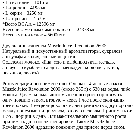
• L-гистидин – 1016 мг
• L-пролин – 4198 мг
• L-серин – 3250 мг
• L-тирозин – 1557 мг
*Всего BCAA – 12596 мг
Всего незаменимых аминокислот – 24378 мг
Всего аминокислот – 56000мг
Другие ингредиенты Muscle Juice Revolution 2600:
Натуральный и искусственный ароматизаторы, сукралоза,
ацесульфам калия, соевый лецитин.
Содержит молоко, яйца, сою и рыбопродукты (сельдь,
анчоусы, скумбрия, сардина, менхаден, корюшка, тунец,
песчанка, лосось).
Рекомендации по применению: Смешать 4 мерные ложки
Muscle Juice Revolution 2600 (около 265 г) с 530 мл воды, либо
молока. Для максимального мышечного роста принимать
одну порцию утром, вторую – через 1 час после окончания
тренировки. В нетренировочные дни принимать одну порцию
между приемами пищи утром, вторую вечером. Принимать от
1 до 3 порций в день. Для максимального мышечного роста
принимать до и после тренировки. Также Muscle Juice
Revolution 2600 идеально подходит для приема перед сном.