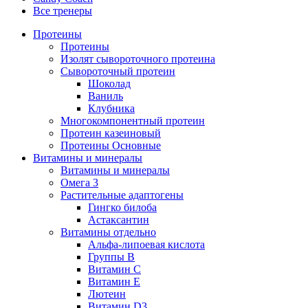
Все тренеры
Протеины
Протеины
Изолят сывороточного протеина
Сывороточный протеин
Шоколад
Ваниль
Клубника
Многокомпонентный протеин
Протеин казеиновый
Протеины Основные
Витамины и минералы
Витамины и минералы
Омега 3
Растительные адаптогены
Гингко билоба
Астаксантин
Витамины отдельно
Альфа-липоевая кислота
Группы B
Витамин С
Витамин Е
Лютеин
Витамин D3