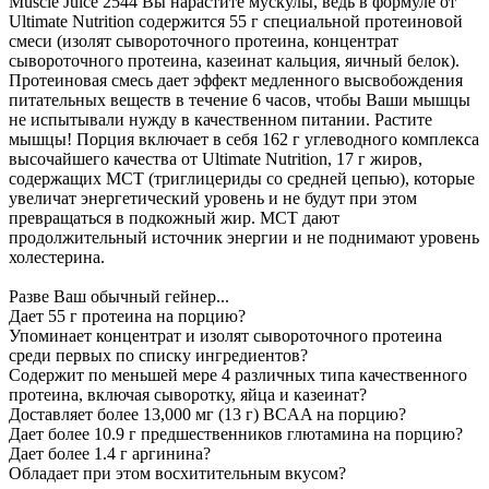
Muscle Juice 2544 Вы нарастите мускулы, ведь в формуле от
Ultimate Nutrition содержится 55 г специальной протеиновой
смеси (изолят сывороточного протеина, концентрат
сывороточного протеина, казеинат кальция, яичный белок).
Протеиновая смесь дает эффект медленного высвобождения
питательных веществ в течение 6 часов, чтобы Ваши мышцы
не испытывали нужду в качественном питании. Растите
мышцы! Порция включает в себя 162 г углеводного комплекса
высочайшего качества от Ultimate Nutrition, 17 г жиров,
содержащих MCT (триглицериды со средней цепью), которые
увеличат энергетический уровень и не будут при этом
превращаться в подкожный жир. MCT дают
продолжительный источник энергии и не поднимают уровень
холестерина.
Разве Ваш обычный гейнер...
Дает 55 г протеина на порцию?
Упоминает концентрат и изолят сывороточного протеина
среди первых по списку ингредиентов?
Содержит по меньшей мере 4 различных типа качественного
протеина, включая сыворотку, яйца и казеинат?
Доставляет более 13,000 мг (13 г) BCAA на порцию?
Дает более 10.9 г предшественников глютамина на порцию?
Дает более 1.4 г аргинина?
Обладает при этом восхитительным вкусом?