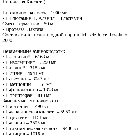
Линолевая Кислота)
Глютаминовая смесь – 1000 мг
• L-Глютамин, L-Аланил-L-Глютамин
Смесь ферментов – 50 мг
• Протеаза, Лактаза
Состав аминокислот в одной порции Muscle Juice Revolution
2600:
Незаменимые аминокислоты:
• L-лецитин* – 6163 мг
• L-изолейцин* – 3250 мг
• L-валин* – 3183 мг
• L-лизин – 4943 мг
• L-треонин – 3047 мг
• L-метионин – 1151 мг
• L-фенилаланин – 1828 мг
• L-триптофан – 813 мг
Заменимые аминокислоты:
• L-аргинин – 1490 мг
• L-аспартановая кислота – 5959 мг
• L-цистеин – 1151 мг
• L-аланин – 2505 мг
• L-глютаминовая кислота – 9480 мг
• L-глицин – 1016 мг