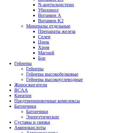
N-ацетилцистеин
Убихинол
Витамин А
Витамин K2
Минералы отдельные
Препараты железа
Селен
Цинк
Хром
Магний
Бор
Гейнеры
Гейнеры
Гейнеры высокобелковые
Гейнеры высокоуглеводные
Жиросжигатели
BCAA
Креатин
Предтренировочные комплексы
Батончики
Батончики
Энергетические
Суставы и связки
Аминокислоты
Аминокислоты