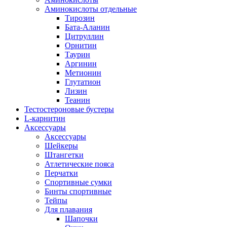
Аминокислоты отдельные
Тирозин
Бата-Аланин
Цитруллин
Орнитин
Таурин
Аргинин
Метионин
Глутатион
Лизин
Теанин
Тестостероновые бустеры
L-карнитин
Аксессуары
Аксессуары
Шейкеры
Штангетки
Атлетические пояса
Перчатки
Спортивные сумки
Бинты спортивные
Тейпы
Для плавания
Шапочки