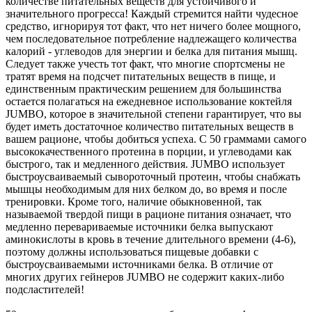
количестве питательных веществ для устойчивого и
значительного прогресса! Каждый стремится найти чудесное
средство, игнорируя тот факт, что нет ничего более мощного,
чем последовательное потребление надлежащего количества
калорий - углеводов для энергии и белка для питания мышц.
Следует также учесть тот факт, что многие спортсмены не
тратят время на подсчет питательных веществ в пище, и
единственным практическим решением для большинства
остается полагаться на ежедневное использование коктейля
JUMBO, которое в значительной степени гарантирует, что вы
будет иметь достаточное количество питательных веществ в
вашем рационе, чтобы добиться успеха. С 50 граммами самого
высококачественного протеина в порции, и углеводами как
быстрого, так и медленного действия. JUMBO использует
быстроусваиваемый сывороточный протеин, чтобы снабжать
мышцы необходимым для них белком до, во время и после
тренировки. Кроме того, наличие обыкновенной, так
называемой твердой пищи в рационе питания означает, что
медленно перевариваемые источники белка выпускают
аминокислоты в кровь в течение длительного времени (4-6),
поэтому должны использоваться пищевые добавки с
быстроусваиваемыми источниками белка. В отличие от
многих других гейнеров JUMBO не содержит каких-либо
подсластителей!