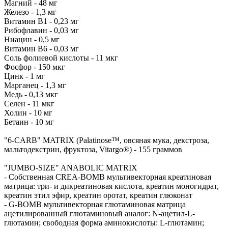
Магний - 48 мг
Железо - 1,3 мг
Витамин В1 - 0,23 мг
Рибофлавин - 0,03 мг
Ниацин - 0,5 мг
Витамин В6 - 0,03 мг
Соль фолиевой кислоты - 11 мкг
Фосфор - 150 мкг
Цинк - 1 мг
Марганец - 1,3 мг
Медь - 0,13 мкг
Селен - 11 мкг
Холин - 10 мг
Бетаин - 10 мг
"6-CARB" MATRIX (Palatinose™, овсяная мука, декстроза,
мальтодекстрин, фруктоза, Vitargo®) - 155 граммов
"JUMBO-SIZE" ANABOLIC MATRIX
- Собственная CREA-BOMB мультивекторная креатиновая
матрица: три- и дикреатиновая кислота, креатин моногидрат,
креатин этил эфир, креатин оротат, креатин глюконат
- G-BOMB мультивекторная глютаминовая матрица
ацетилированный глютаминовый аналог: N-ацетил-L-
глютамин; свободная форма аминокислоты: L-глютамин;