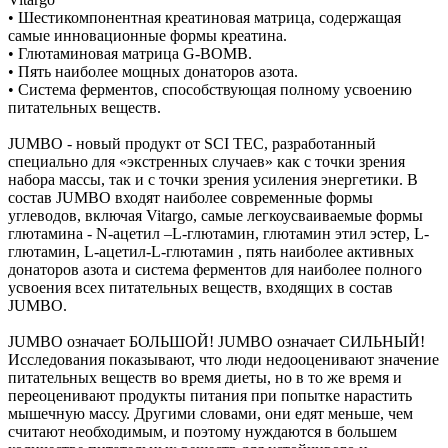
• Шестикомпонентная креатиновая матрица, содержащая
самые инновационные формы креатина.
• Глютаминовая матрица G-BOMB.
• Пять наиболее мощных донаторов азота.
• Система ферментов, способствующая полному усвоению
питательных веществ.
JUMBO - новый продукт от SCI TEC, разработанный
специально для «экстренных случаев» как с точки зрения
набора массы, так и с точки зрения усиления энергетики. В
состав JUMBO входят наиболее современные формы
углеводов, включая Vitargo, самые легкоусваиваемые формы
глютамина - N-ацетил –L-глютамин, глютамин этил эстер, L-
глютамин, L-ацетил-L-глютамин , пять наиболее активных
донаторов азота и система ферментов для наиболее полного
усвоения всех питательных веществ, входящих в состав
JUMBO.
JUMBO означает БОЛЬШОЙ! JUMBO означает СИЛЬНЫЙ!
Исследования показывают, что люди недооценивают значение
питательных веществ во время диеты, но в то же время и
переоценивают продукты питания при попытке нарастить
мышечную массу. Другими словами, они едят меньше, чем
считают необходимым, и поэтому нуждаются в большем