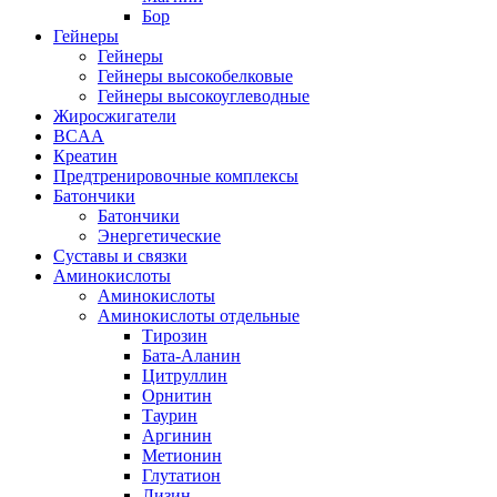
Бор
Гейнеры
Гейнеры
Гейнеры высокобелковые
Гейнеры высокоуглеводные
Жиросжигатели
BCAA
Креатин
Предтренировочные комплексы
Батончики
Батончики
Энергетические
Суставы и связки
Аминокислоты
Аминокислоты
Аминокислоты отдельные
Тирозин
Бата-Аланин
Цитруллин
Орнитин
Таурин
Аргинин
Метионин
Глутатион
Лизин