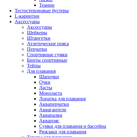
Теанин
Тестостероновые бустеры
L-карнитин
Аксессуары
Аксессуары
Шейкеры
Штангетки
Атлетические пояса
Перчатки
Спортивные сумки
Бинты спортивные
Тейпы
Для плавания
Шапочки
Очки
Ласты
Моноласта
Лопатка для плавания
Акваперчатки
Аквагантели
Аквапалки
Аквапояс
Сумки для плавания и бассейна
Рюкзаки для плавания