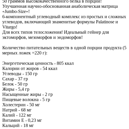
50 граммов высококачественного белка в порции!
Улучшенная научно-обоснованная анаболическая матрица
«Jumbo-Size»!
6-компонентный углеводный комплекс из простых и сложных
углеводов, включающий знаменитые формулы Palatinose и
Vitargo!
Для всех типов телосложения! Идеальный гейнер для
эктоморфов, мезоморфов и эндоморфов!
Количество питательных веществ в одной порции продукта (5
мерных ложек =220 г):
Энергетическая ценность - 805 ккал
Калории от жиров - 54 ккал
Углеводы - 150 гр
Сахар - 37 гр
Белок - 50 гр
Жиры - 5,4 гр
Насыщенные жиры - 2 гр
Пищевые волокна - 5 гр
Холестерин - 50 мг
Натрий - 68 мг
Калий - 122 мг
Витамин Е - 0,23 мг
Кальций - 18 мг