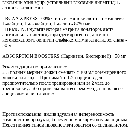
глютамин этил эфир; устойчивый глютамин дипептид: L-
аланил-L-глютамин
- BCAA XPRESS 100% чистый аминокислотный комплекс
L-лейцин, L-изолейцин, L-валин - 8750 мг
- HEMO-NO мультивекторая матрица донаторов азота
аргинин альфа-кетоглутаратдегидрогеназа, аргинин
кетоизокапроат, орнитин альфа-кетоглутаратдегидрогеназа -
50 мг
ABSORPTION BOOSTERS (Нарингин, Биоперин®) - 50 мг
Рекомендации по применению:
2-3 полных мерных ложки смешать с 300 мл обезжиренного
молока или воды. Принимайте 1-2 порции в день,
предпочтительно после тренировки или за 2 часа до
тренировки, либо придерживайтесь рекомендаций вашего
специалиста по питанию.
Противопоказания: индивидуальная непереносимость
компонентов продукта, беременным и кормящим женщинам.
Перед применением проконсультироваться со специалистом.