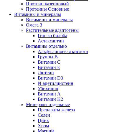
Протеин казеиновый
Протеины Основные
Витамины и минералы
Витамины и минералы
Омега 3
Растительные адаптогены
Гингко билоба
Астаксантин
Витамины отдельно
Альфа-липоевая кислота
Группы B
Витамин С
Витамин Е
Лютеин
Витамин D3
N-ацетилцистеин
Убихинол
Витамин А
Витамин K2
Минералы отдельные
Препараты железа
Селен
Цинк
Хром
Магний