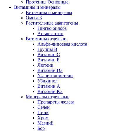
Протеины Основные
Витамины и минералы
Витамины и минералы
Омега 3
Растительные адаптогены
Гингко билоба
Астаксантин
Витамины отдельно
Альфа-липоевая кислота
Группы B
Витамин С
Витамин Е
Лютеин
Витамин D3
N-ацетилцистеин
Убихинол
Витамин А
Витамин K2
Минералы отдельные
Препараты железа
Селен
Цинк
Хром
Магний
Бор