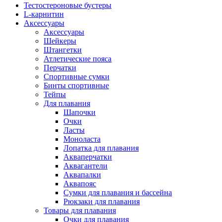
Тестостероновые бустеры
L-карнитин
Аксессуары
Аксессуары
Шейкеры
Штангетки
Атлетические пояса
Перчатки
Спортивные сумки
Бинты спортивные
Тейпы
Для плавания
Шапочки
Очки
Ласты
Моноласта
Лопатка для плавания
Акваперчатки
Аквагантели
Аквапалки
Аквапояс
Сумки для плавания и бассейна
Рюкзаки для плавания
Товары для плавания
Очки для плавания