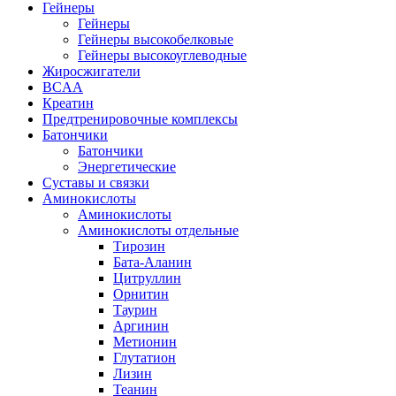
Гейнеры
Гейнеры
Гейнеры высокобелковые
Гейнеры высокоуглеводные
Жиросжигатели
BCAA
Креатин
Предтренировочные комплексы
Батончики
Батончики
Энергетические
Суставы и связки
Аминокислоты
Аминокислоты
Аминокислоты отдельные
Тирозин
Бата-Аланин
Цитруллин
Орнитин
Таурин
Аргинин
Метионин
Глутатион
Лизин
Теанин