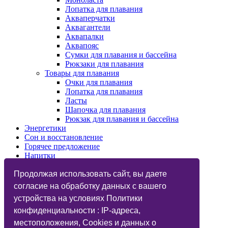
Лопатка для плавания
Акваперчатки
Аквагантели
Аквапалки
Аквапояс
Сумки для плавания и бассейна
Рюкзаки для плавания
Товары для плавания
Очки для плавания
Лопатка для плавания
Ласты
Шапочка для плавания
Рюкзак для плавания и бассейна
Энергетики
Сон и восстановление
Горячее предложение
Напитки
Изотоники
Назначения
Продолжая использовать сайт, вы даете
Бренды
согласие на обработку данных с вашего
Косметика
устройства на условиях Политики
Vegan
Глютаминовая кислота
конфиденциальности : IP-адреса,
Функциональный тренинг
местоположения, Cookies и данных о