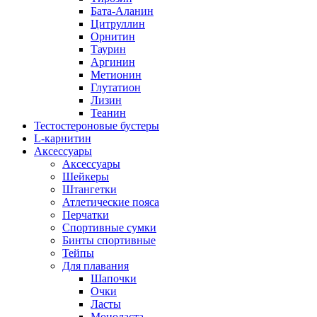
Бата-Аланин
Цитруллин
Орнитин
Таурин
Аргинин
Метионин
Глутатион
Лизин
Теанин
Тестостероновые бустеры
L-карнитин
Аксессуары
Аксессуары
Шейкеры
Штангетки
Атлетические пояса
Перчатки
Спортивные сумки
Бинты спортивные
Тейпы
Для плавания
Шапочки
Очки
Ласты
Моноласта