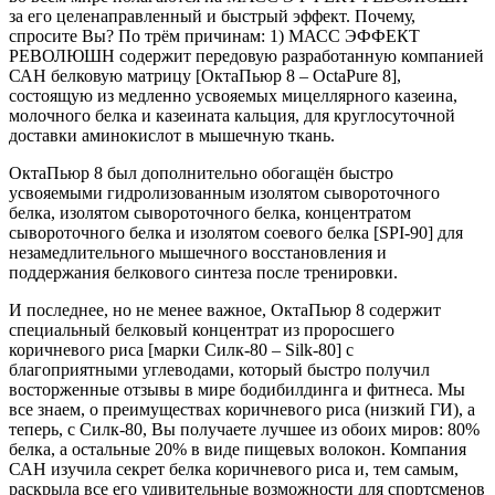
за его целенаправленный и быстрый эффект. Почему,
спросите Вы? По трём причинам: 1) МАСС ЭФФЕКТ
РЕВОЛЮШН содержит передовую разработанную компанией
САН белковую матрицу [ОктаПьюр 8 – OctaPure 8],
состоящую из медленно усвояемых мицеллярного казеина,
молочного белка и казеината кальция, для круглосуточной
доставки аминокислот в мышечную ткань.
ОктаПьюр 8 был дополнительно обогащён быстро
усвояемыми гидролизованным изолятом сывороточного
белка, изолятом сывороточного белка, концентратом
сывороточного белка и изолятом соевого белка [SPI-90] для
незамедлительного мышечного восстановления и
поддержания белкового синтеза после тренировки.
И последнее, но не менее важное, ОктаПьюр 8 содержит
специальный белковый концентрат из проросшего
коричневого риса [марки Силк-80 – Silk-80] с
благоприятными углеводами, который быстро получил
восторженные отзывы в мире бодибилдинга и фитнеса. Мы
все знаем, о преимуществах коричневого риса (низкий ГИ), а
теперь, с Силк-80, Вы получаете лучшее из обоих миров: 80%
белка, а остальные 20% в виде пищевых волокон. Компания
САН изучила секрет белка коричневого риса и, тем самым,
раскрыла все его удивительные возможности для спортсменов