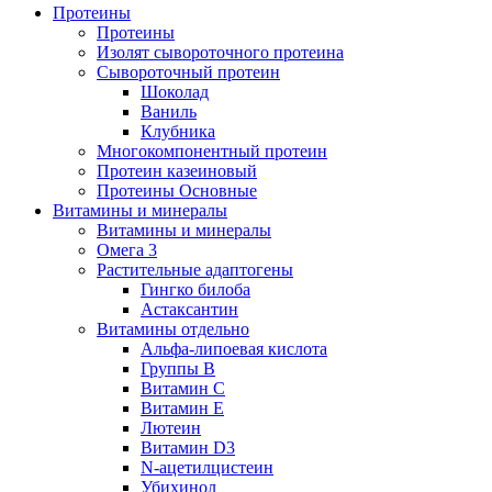
Протеины
Протеины
Изолят сывороточного протеина
Сывороточный протеин
Шоколад
Ваниль
Клубника
Многокомпонентный протеин
Протеин казеиновый
Протеины Основные
Витамины и минералы
Витамины и минералы
Омега 3
Растительные адаптогены
Гингко билоба
Астаксантин
Витамины отдельно
Альфа-липоевая кислота
Группы B
Витамин С
Витамин Е
Лютеин
Витамин D3
N-ацетилцистеин
Убихинол