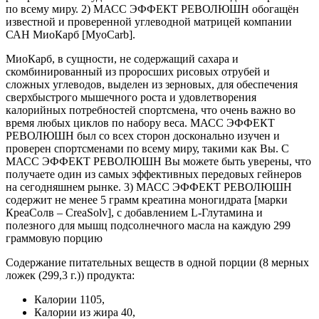
по всему миру. 2) МАСС ЭФФЕКТ РЕВОЛЮШН обогащён
известной и проверенной углеводной матрицей компании
САН МиоКарб [MyoCarb].
МиоКарб, в сущности, не содержащий сахара и
скомбинированный из проросших рисовых отрубей и
сложных углеводов, выделен из зерновых, для обеспечения
сверхбыстрого мышечного роста и удовлетворения
калорийных потребностей спортсмена, что очень важно во
время любых циклов по набору веса. МАСС ЭФФЕКТ
РЕВОЛЮШН был со всех сторон досконально изучен и
проверен спортсменами по всему миру, такими как Вы. С
МАСС ЭФФЕКТ РЕВОЛЮШН Вы можете быть уверены, что
получаете один из самых эффективных передовых гейнеров
на сегодняшнем рынке. 3) МАСС ЭФФЕКТ РЕВОЛЮШН
содержит не менее 5 грамм креатина моногидрата [марки
КреаСолв – CreaSolv], с добавлением L-Глутамина и
полезного для мышц подсолнечного масла на каждую 299
граммовую порцию
Содержание питательных веществ в одной порции (8 мерных
ложек (299,3 г.)) продукта:
Калории 1105,
Калории из жира 40,