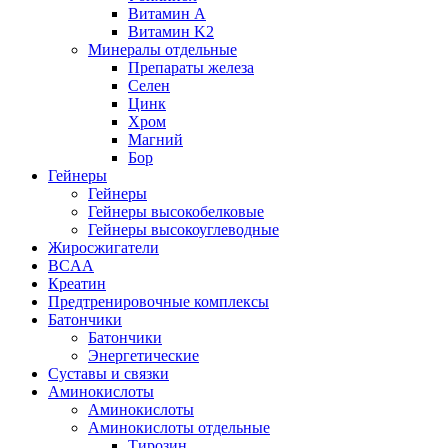
Витамин А
Витамин K2
Минералы отдельные
Препараты железа
Селен
Цинк
Хром
Магний
Бор
Гейнеры
Гейнеры
Гейнеры высокобелковые
Гейнеры высокоуглеводные
Жиросжигатели
BCAA
Креатин
Предтренировочные комплексы
Батончики
Батончики
Энергетические
Суставы и связки
Аминокислоты
Аминокислоты
Аминокислоты отдельные
Тирозин