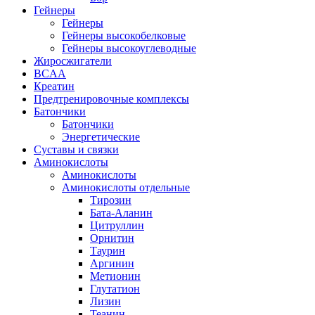
Гейнеры
Гейнеры
Гейнеры высокобелковые
Гейнеры высокоуглеводные
Жиросжигатели
BCAA
Креатин
Предтренировочные комплексы
Батончики
Батончики
Энергетические
Суставы и связки
Аминокислоты
Аминокислоты
Аминокислоты отдельные
Тирозин
Бата-Аланин
Цитруллин
Орнитин
Таурин
Аргинин
Метионин
Глутатион
Лизин
Теанин