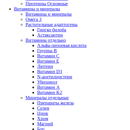
Протеины Основные
Витамины и минералы
Витамины и минералы
Омега 3
Растительные адаптогены
Гингко билоба
Астаксантин
Витамины отдельно
Альфа-липоевая кислота
Группы B
Витамин С
Витамин Е
Лютеин
Витамин D3
N-ацетилцистеин
Убихинол
Витамин А
Витамин K2
Минералы отдельные
Препараты железа
Селен
Цинк
Хром
Магний
Бор