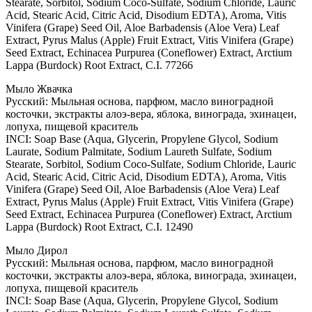
Stearate, Sorbitol, Sodium Coco-Sulfate, Sodium Chloride, Lauric
Acid, Stearic Acid, Citric Acid, Disodium EDTA), Aroma, Vitis
Vinifera (Grape) Seed Oil, Aloe Barbadensis (Aloe Vera) Leaf
Extract, Pyrus Malus (Apple) Fruit Extract, Vitis Vinifera (Grape)
Seed Extract, Echinacea Purpurea (Coneflower) Extract, Arctium
Lappa (Burdock) Root Extract, C.I. 77266
Мыло Жвачка
Русский: Мыльная основа, парфюм, масло виноградной
косточки, экстракты алоэ-вера, яблока, винограда, эхинацеи,
лопуха, пищевой краситель
INCI: Soap Base (Aqua, Glycerin, Propylene Glycol, Sodium
Laurate, Sodium Palmitate, Sodium Laureth Sulfate, Sodium
Stearate, Sorbitol, Sodium Coco-Sulfate, Sodium Chloride, Lauric
Acid, Stearic Acid, Citric Acid, Disodium EDTA), Aroma, Vitis
Vinifera (Grape) Seed Oil, Aloe Barbadensis (Aloe Vera) Leaf
Extract, Pyrus Malus (Apple) Fruit Extract, Vitis Vinifera (Grape)
Seed Extract, Echinacea Purpurea (Coneflower) Extract, Arctium
Lappa (Burdock) Root Extract, C.I. 12490
Мыло Дирол
Русский: Мыльная основа, парфюм, масло виноградной
косточки, экстракты алоэ-вера, яблока, винограда, эхинацеи,
лопуха, пищевой краситель
INCI: Soap Base (Aqua, Glycerin, Propylene Glycol, Sodium