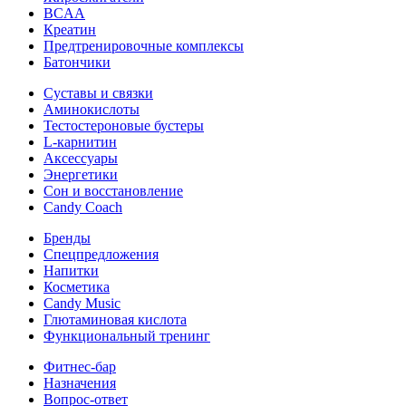
BCAA
Креатин
Предтренировочные комплексы
Батончики
Суставы и связки
Аминокислоты
Тестостероновые бустеры
L-карнитин
Аксессуары
Энергетики
Сон и восстановление
Candy Coach
Бренды
Спецпредложения
Напитки
Косметика
Candy Music
Глютаминовая кислота
Функциональный тренинг
Фитнес-бар
Назначения
Вопрос-ответ