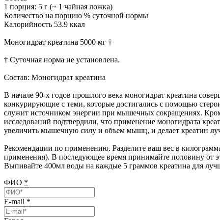
1 порция: 5 г (~ 1 чайная ложка)
Количество на порцию % суточной нормы
Калорийность 53.9 ккал
Моногидрат креатина 5000 мг †
† Суточная норма не установлена.
Состав: Моногидрат креатина
В начале 90-х годов прошлого века моногидрат креатина сове
конкурирующие с теми, которые достигались с помощью стеро
служит источником энергии при мышечных сокращениях. Кроме
исследований подтвердили, что применение моногидрата креат
увеличить мышечную силу и объем мышц, и делает креатин луч
Рекомендации по применению. Разделите ваш вес в килограммах 
применения). В последующее время принимайте половину от эт
Выпивайте 400мл воды на каждые 5 граммов креатина для лучш
ФИО
*
E-mail
*