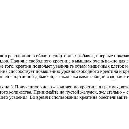
ршил революцию в области спортивных добавок, впервые показа
идов. Наличие свободного креатина в мышцах очень важно для 
 того, креатин позволяет увеличить объем мышечных клеток и
ина способствует повышению уровня свободного креатина и кре
шей спортивной добавкой, а также оказывает общий оздоровител
на 3. Полученное число – количество креатина в граммах, котор
ого количества. Принимайте на пустой желудок, желательно – с
его усвоения. Во время использования креатина обеспечивайте 