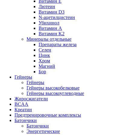
Витамин Е
Лютеин
Витамин D3
N-ацетилцистеин
Убихинол
Витамин А
Витамин K2
Минералы отдельные
Препараты железа
Селен
Цинк
Хром
Магний
Бор
Гейнеры
Гейнеры
Гейнеры высокобелковые
Гейнеры высокоуглеводные
Жиросжигатели
BCAA
Креатин
Предтренировочные комплексы
Батончики
Батончики
Энергетические