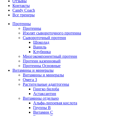
Отзывы
Контакты
Candy Coach
Все тренеры
Протеины
Протеины
Изолят сывороточного протеина
Сывороточный протеин
Шоколад
Ваниль
Клубника
Многокомпонентный протеин
Протеин казеиновый
Протеины Основные
Витамины и минералы
Витамины и минералы
Омега 3
Растительные адаптогены
Гингко билоба
Астаксантин
Витамины отдельно
Альфа-липоевая кислота
Группы B
Витамин С