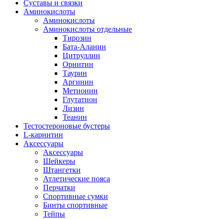
Суставы и связки
Аминокислоты
Аминокислоты
Аминокислоты отдельные
Тирозин
Бата-Аланин
Цитруллин
Орнитин
Таурин
Аргинин
Метионин
Глутатион
Лизин
Теанин
Тестостероновые бустеры
L-карнитин
Аксессуары
Аксессуары
Шейкеры
Штангетки
Атлетические пояса
Перчатки
Спортивные сумки
Бинты спортивные
Тейпы