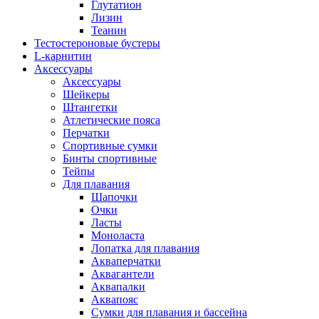
Глутатион
Лизин
Теанин
Тестостероновые бустеры
L-карнитин
Аксессуары
Аксессуары
Шейкеры
Штангетки
Атлетические пояса
Перчатки
Спортивные сумки
Бинты спортивные
Тейпы
Для плавания
Шапочки
Очки
Ласты
Моноласта
Лопатка для плавания
Акваперчатки
Аквагантели
Аквапалки
Аквапояс
Сумки для плавания и бассейна