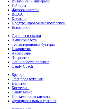
Витамины и минералы
Гейнеры
Жиросжигатели
BCAA
Креатин
Предтренировочные комплексы
Батончики
Суставы и связки
Аминокислоты
Тестостероновые бустеры
L-карнитин
Аксессуары
Энергетики
Сон и восстановление
Candy Coach
Бренды
Спецпредложения
Напитки
Косметика
Candy Music
Глютаминовая кислота
Функциональный тренинг