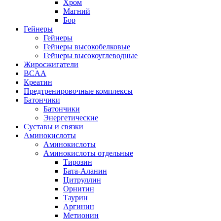
Хром
Магний
Бор
Гейнеры
Гейнеры
Гейнеры высокобелковые
Гейнеры высокоуглеводные
Жиросжигатели
BCAA
Креатин
Предтренировочные комплексы
Батончики
Батончики
Энергетические
Суставы и связки
Аминокислоты
Аминокислоты
Аминокислоты отдельные
Тирозин
Бата-Аланин
Цитруллин
Орнитин
Таурин
Аргинин
Метионин