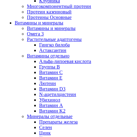
Клубника
Многокомпонентный протеин
Протеин казеиновый
Протеины Основные
Витамины и минералы
Витамины и минералы
Омега 3
Растительные адаптогены
Гингко билоба
Астаксантин
Витамины отдельно
Альфа-липоевая кислота
Группы B
Витамин С
Витамин Е
Лютеин
Витамин D3
N-ацетилцистеин
Убихинол
Витамин А
Витамин K2
Минералы отдельные
Препараты железа
Селен
Цинк