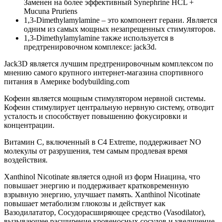
Заменен на более эффективный Synephrine HCL +
Mucuna Pruriens
1,3-Dimethylamylamine – это компонент герани. Является
одним из самых мощных незапрещенных стимуляторов.
1,3-Dimethylamylamine также используется в
предтренировочном комплексе: jack3d.
Jack3D является лучшим предтренировочным комплексом по
мнению самого крупного интернет-магазина спортивного
питания в Америке bodybuilding.com
Кофеин является мощным стимулятором нервной системы.
Кофеин стимулирует центральную нервную систему, отводит
усталость и способствует повышению фокусировки и
концентрации.
Витамин С, включенный в C4 Extreme, поддерживает NO
молекулы от разрушения, тем самым продлевая время
воздействия.
Xanthinol Nicotinate является одной из форм Ниацина, что
повышает энергию и поддерживает кратковременную
взрывную энергию, улучшает память. Xanthinol Nicotinate
повышает метаболизм глюкозы и действует как
Вазодилататор, Сосудорасширяющее средство (Vasodilator),
вызывающее расширение кровеносных сосудов и увеличение