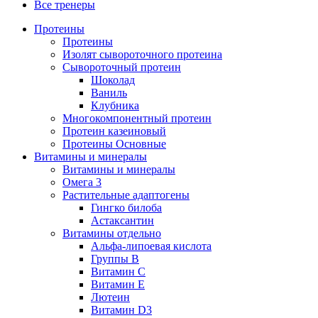
Все тренеры
Протеины
Протеины
Изолят сывороточного протеина
Сывороточный протеин
Шоколад
Ваниль
Клубника
Многокомпонентный протеин
Протеин казеиновый
Протеины Основные
Витамины и минералы
Витамины и минералы
Омега 3
Растительные адаптогены
Гингко билоба
Астаксантин
Витамины отдельно
Альфа-липоевая кислота
Группы B
Витамин С
Витамин Е
Лютеин
Витамин D3