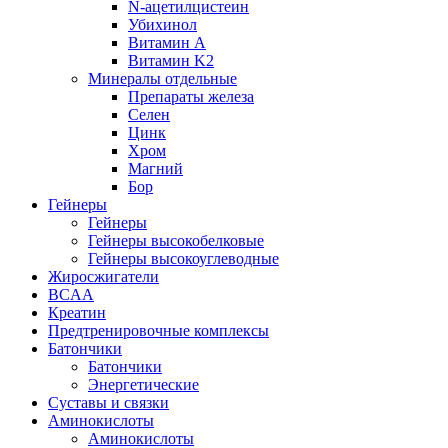
N-ацетилцистеин
Убихинол
Витамин А
Витамин K2
Минералы отдельные
Препараты железа
Селен
Цинк
Хром
Магний
Бор
Гейнеры
Гейнеры
Гейнеры высокобелковые
Гейнеры высокоуглеводные
Жиросжигатели
BCAA
Креатин
Предтренировочные комплексы
Батончики
Батончики
Энергетические
Суставы и связки
Аминокислоты
Аминокислоты