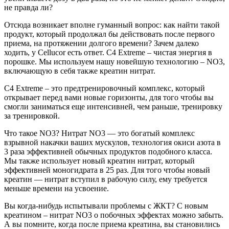
не правда ли?
Отсюда возникает вполне гуманный вопрос: как найти такой
продукт, который продолжал бы действовать после первого
приема, на протяжении долгого времени? Зачем далеко
ходить, у Cellucor есть ответ. C4 Extreme – чистая энергия в
порошке. Мы используем нашу новейшую технологию – NO3,
включающую в себя также креатин нитрат.
C4 Extreme – это предтренировочный комплекс, который
открывает перед вами новые горизонты, для того чтобы вы
смогли заниматься еще интенсивней, чем раньше, тренировку
за тренировкой.
Что такое NO3? Нитрат NO3 — это богатый комплекс
взрывной накачки ваших мускулов, технология окиси азота в
3 раза эффективней обычных продуктов подобного класса.
Мы также использует новый креатин нитрат, который
эффективней моногидрата в 25 раз. Для того чтобы новый
креатин — нитрат вступил в рабочую силу, ему требуется
меньше времени на усвоение.
Вы когда-нибудь испытывали проблемы с ЖКТ? С новым
креатином – нитрат NO3 о побочных эффектах можно забыть.
А вы помните, когда после приема креатина, вы становились