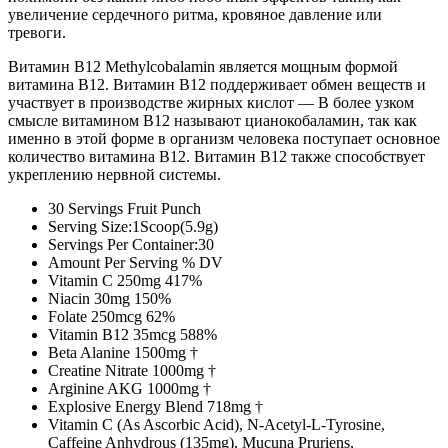
увеличение сердечного ритма, кровяное давление или
тревоги.
Витамин B12 Methylcobalamin является мощным формой
витамина B12. Витамин B12 поддерживает обмен веществ и
участвует в производстве жирных кислот — В более узком
смысле витамином B12 называют цианокобаламин, так как
именно в этой форме в организм человека поступает основное
количество витамина B12. Витамин B12 также способствует
укреплению нервной системы.
30 Servings Fruit Punch
Serving Size:1Scoop(5.9g)
Servings Per Container:30
Amount Per Serving % DV
Vitamin C 250mg 417%
Niacin 30mg 150%
Folate 250mcg 62%
Vitamin B12 35mcg 588%
Beta Alanine 1500mg †
Creatine Nitrate 1000mg †
Arginine AKG 1000mg †
Explosive Energy Blend 718mg †
Vitamin C (As Ascorbic Acid), N-Acetyl-L-Tyrosine,
Caffeine Anhydrous (135mg), Mucuna Pruriens,