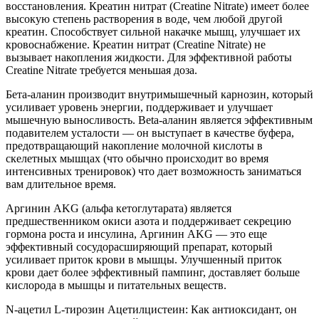
восстановления. Креатин нитрат (Creatine Nitrate) имеет более
высокую степень растворения в воде, чем любой другой
креатин. Способствует сильной накачке мышц, улучшает их
кровоснабжение. Креатин нитрат (Creatine Nitrate) не
вызывает накопления жидкости. Для эффективной работы
Creatine Nitrate требуется меньшая доза.
Бета-аланин производит внутримышечный карнозин, который
усиливает уровень энергии, поддерживает и улучшает
мышечную выносливость. Beta-аланин является эффективным
подавителем усталости — он выступает в качестве буфера,
предотвращающий накопление молочной кислоты в
скелетных мышцах (что обычно происходит во время
интенсивных тренировок) что дает возможность заниматься
вам длительное время.
Аргинин AKG (альфа кетоглутарата) является
предшественником окиси азота и поддерживает секрецию
гормона роста и инсулина, Аргинин AKG — это еще
эффективный сосудорасширяющий препарат, который
усиливает приток крови в мышцы. Улучшенный приток
крови дает более эффективный пампинг, доставляет больше
кислорода в мышцы и питательных веществ.
N-ацетил L-тирозин Ацетилцистеин: Как антиоксидант, он