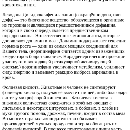
кровотока в них.
Леводопа Дигидроксифенилаланин (сокращённо допа, или
дофа) — это биогенное вещество, образующееся в организме
из тирозина и являющееся предшественником дофамина,
который в свою очередь является предшественником
норадреналина. Это естественные аминокислоты, которые
доставляют допамин в мозг. Допамин поддерживает секреции
гормона роста — один из самых мощных соединений для
Вашего тела. (норэпинефрин считается одним из важнейших
«медиаторов бодрствования». Норадренергические проекции
участвуют в восходящей ретикулярной активирующей
системе.) норэпинефрин увеличивает метаболизм, усиливает
силу, энергию и вызывает реакцию выброса адреналина в
кровь.
Фолиевая кислота. Животные и человек не синтезируют
фолиевую кислоту, получая её вместе с пищей, либо благодаря
синтезу микрофлорой кишечника. Фолиевая кислота в
значимых количествах содержится в зелёных овощах с
листьями, в некоторых цитрусовых, в бобовых, в хлебе из
муки грубого помола, дрожжах, печени, входит в состав мёда.
Во многих странах законодательство обязывает
производителей мучных продуктов и зерна обогащать их
фолиевой кислотой. В процессе приготовления пищи часть