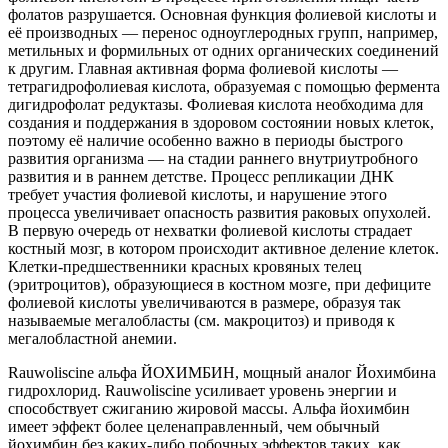
фолатов разрушается. Основная функция фолиевой кислоты и
её производных — перенос одноуглеродных групп, например,
метильных и формильных от одних органических соединений
к другим. Главная активная форма фолиевой кислоты —
тетрагидрофолиевая кислота, образуемая с помощью фермента
дигидрофолат редуктазы. Фолиевая кислота необходима для
создания и поддержания в здоровом состоянии новых клеток,
поэтому её наличие особенно важно в периоды быстрого
развития организма — на стадии раннего внутриутробного
развития и в раннем детстве. Процесс репликации ДНК
требует участия фолиевой кислоты, и нарушение этого
процесса увеличивает опасность развития раковых опухолей.
В первую очередь от нехватки фолиевой кислоты страдает
костный мозг, в котором происходит активное деление клеток.
Клетки-предшественники красных кровяных телец
(эритроцитов), образующиеся в костном мозге, при дефиците
фолиевой кислоты увеличиваются в размере, образуя так
называемые мегалобласты (см. макроцитоз) и приводя к
мегалобластной анемии.
Rauwoliscine альфа ЙОХИМБИН, мощный аналог Йохимбина
гидрохлорид. Rauwoliscine усиливает уровень энергии и
способствует сжиганию жировой массы. Альфа йохимбин
имеет эффект более целенаправленный, чем обычный
йохимбин без каких-либо побочных эффектов таких, как