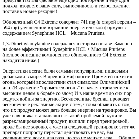
представить! Вы сделаете еще одно повторение и еще один
подход, взорвете вашу силу, выносливость и телосложение,
поставив новые рекорды!
Обновленный C4 Extreme содержит 741 mg (в старой версии –
594 mg) улучшенной взрывной энергетической формулы с
содержанием Synephrine HCL + Mucuna Pruriens.
1,3-Dimethylamylamine содержался в старом составе. Заменен
на более эффективный Synephrine HCL + Mucuna Pruriens
(полное описание компонентов обновленного C4 Extreme
находится ниже.)
Энергетики всегда были самыми популярными пищевыми
добавками в мире. В древней мифологии Прометей похитил
огонь, который впоследствии стал символом Олимпийский
игр. (Выражение “прометеев огонь” означает стремление к
высоким целям в борьбе со злом) И в наше время до сих пор
ведутся войны за энергию. Бесчисленные бренды проводят
бесконечные рекламные акции с тем, чтобы объявить о том,
что их продукт может дать больше энергии на тренировке. Вы
уже наверняка сталкивались с такой проблемой: купили
разрекламированный продукт, выпили перед тренировкой,
вроде бы все хорошо, а уже на следующей тренировке этот же
препарат попросту перестал действовать на вас, Вы
увеличиваете дозу в два раза, но это не меняет дела… Обидно,