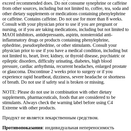
exceed recommended does. Do not consume synephrine or caffeine
from other sources, including but not limited to, coffee, tea, soda and
other dietary supplements or medications containing phenylephrine
or caffeine. Contains caffeine. Do not use for more than 8 weeks.
Consult with your physician prior to use if you are pregnant or
nursing, or if you are taking medications, including but not limited to
MAOI inhibitors, antidepressants, aspirin, nonsteroidal anti-
inflammatory drugs or products containing phenylephrine,
ephedrine, pseudoephedrine, or other stimulants. Consult your
physician prior to use if you have a medical condition, including but
not limited to, heart, liver, kidney, or thyroid disease, psychiatric or
epileptic disorders, difficulty urinating, diabetes, high blood
pressure, cardiac arrhythmia, recurrent headaches, enlarged prostate
or glaucoma. Discontinue 2 weeks prior to surgery or if you
experience rapid heartbeat, dizziness, severe headache or shortness
of breath. Do not use if safety seal is broken or missing.
NOTE: Please do not use in combination with other dietary
supplements, pharmaceuticals, foods that are considered to be
stimulants. Always check the warning label before using C4
Extreme with other products.
Продукт не является лекарственным средством.
Противопоказания
: индивидуальная непереносимость