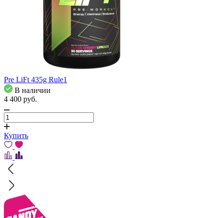
Pre LiFt 435g Rule1
В наличии
4 400
pуб.
Купить