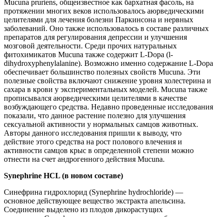
Mucuna pruriens, общеизвестное как бархатная фасоль, на
протяжении многих веков использовалось аюрведическими
целителями для лечения болезни Паркинсона и нервных
заболеваний. Оно также использовалось в составе различных
препаратов для регулирования депрессии и улучшения
мозговой деятельности. Среди прочих натуральных
фитохимикатов Mucuna также содержит L-Dopa (l-
dihydroxyphenylalanine). Возможно именно содержание L-Dopa
обеспечивает большинство полезных свойств Mucuna. Эти
полезные свойства включают снижение уровня холестерина и
сахара в крови у экспериментальных моделей. Mucuna также
прописывался аюрведическими целителями в качестве
возбуждающего средства. Недавно проведенные исследования
показали, что данное растение полезно для улучшения
сексуальной активности у нормальных самцов животных.
Авторы данного исследования пришли к выводу, что
действие этого средства на рост полового влечения и
активности самцов крыс в определенной степени можно
отнести на счет андрогенного действия Mucuna.
Synephrine HCL (в новом составе)
Синефрина гидрохлорид (Synephrine hydrochloride) —
основное действующее вещество экстракта апельсина.
Соединение выделено из плодов дикорастущих