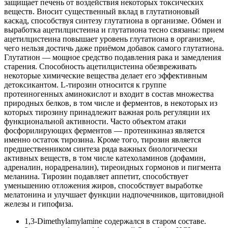
защищает печень от воздействия некоторых токсических
веществ. Вносит существенный вклад в глутатионовый
каскад, способствуя синтезу глутатиона в организме. Обмен и
выработка ацетилцистеина и глутатиона тесно связаны: прием
ацетилцистеина повышает уровень глутатиона в организме,
чего нельзя достичь даже приёмом добавок самого глутатиона.
Глутатион — мощное средство подавления рака и замедления
старения. Способность ацетилцистеина обезвреживать
некоторые химические вещества делает его эффективным
детоксикантом. L-тирозин относится к группе
протеиногенных аминокислот и входит в состав множества
природных белков, в том числе и ферментов, в некоторых из
которых тирозину принадлежит важная роль регуляции их
функциональной активности. Часто объектом атаки
фосфорилирующих ферментов — протеинкиназ является
именно остаток тирозина. Кроме того, тирозин является
предшественником синтеза ряда важных биологически
активных веществ, в том числе катехоламинов (дофамин,
адреналин, норадреналин), тиреоидных гормонов и пигмента
меланина. Тирозин подавляет аппетит, способствует
уменьшению отложения жиров, способствует выработке
мелатонина и улучшает функции надпочечников, щитовидной
железы и гипофиза.
1,3-Dimethylamylamine содержался в старом составе.