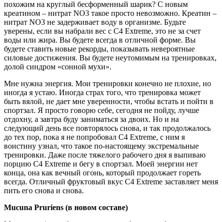
похожим на круглый бесформенный шарик? С новым
креатином – нитрат NO3 такое просто невозможно. Креатин –
нитрат NO3 не задерживает воду в организме. Будьте
уверены, если вы набрали вес с C4 Extreme, это не за счет
воды или жира. Вы будете всегда в отличной форме. Вы
будете ставить новые рекорды, показывать невероятные
силовые достижения. Вы будете неутомимым на тренировках,
долой синдром «сонной мухи».
Мне нужна энергия. Мои тренировки конечно не плохие, но
иногда я устаю. Иногда страх того, что тренировка может
быть вялой, не дает мне уверенности, чтобы встать и пойти в
спортзал. Я просто говорю себе, сегодня не пойду, лучше
отдохну, а завтра буду заниматься за двоих. Но и на
следующий день все повторялось снова, и так продолжалось
до тех пор, пока я не попробовал C4 Extreme, с ним я
воистину узнал, что такое по-настоящему экстремальные
тренировки. Даже после тяжелого рабочего дня я выпиваю
порцию C4 Extreme и бегу в спортзал. Моей энергии нет
конца, она как вечный огонь, который продолжает гореть
всегда. Отличный фруктовый вкус C4 Extreme заставляет меня
пить его снова и снова.
Mucuna Pruriens (в новом составе)