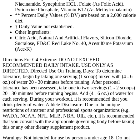
Niacinamide, Synephrine HCL, Folate (As Folic Acid),
Pyridoxine Phosphate, Vitamin B12 (As Methylcobalamin)
** Percent Daily Values (% DV) are based on a 2,000 calorie
diet.
† Daily Value not established.
Other Ingredients:
Citric Acid, Natural And Artificial Flavors, Silicon Dioxide,
Sucralose, FD&C Red Lake No. 40, Acesulfame Potassium
(Ace-K)
Directions For C4 Extreme: DO NOT EXCEED
RECOMMENDED DAILY INTAKE. USE ONLY AS
DIRECTED. Directed Use On Training Days: To determine
tolerance, begin by taking one serving (1 scoop) mixed with (4 - 6
oz.) of water 20 - 30 minutes before training. After personal
tolerance has been assessed, take one to two servings (1 - 2 scoops)
20 - 30 minutes before training begins. Add (4 - 6 oz.) of water for
each serving. During your workout, it is recommended that you
drink plenty of water. Athlete Disclosure: Due to the unique
restrictions of amateur and professional sports organizations (e.g.
WADA, NCAA, NFL, MLB, NBA, UIL, etc.), it is recommended
that you consult with the appropriate governing body before taking
this or any other dietary supplement product.
Warnings: Not intended for use by persons under age 18. Do not