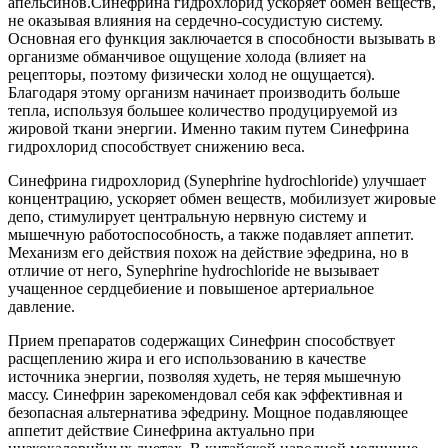
апельсинов.Синефрина гидрохлорид ускоряет обмен веществ,
не оказывая влияния на сердечно-сосудистую систему.
Основная его функция заключается в способности вызывать в
организме обманчивое ощущение холода (влияет на
рецепторы, поэтому физически холод не ощущается).
Благодаря этому организм начинает производить больше
тепла, используя большее количество продуцируемой из
жировой ткани энергии. Именно таким путем Синефрина
гидрохлорид способствует снижению веса.
Синефрина гидрохлорид (Synephrine hydrochloride) улучшает
концентрацию, ускоряет обмен веществ, мобилизует жировые
депо, стимулирует центральную нервную систему и
мышечную работоспособность, а также подавляет аппетит.
Механизм его действия похож на действие эфедрина, но в
отличие от него, Synephrine hydrochloride не вызывает
учащенное сердцебиение и повышеное артериальное
давление.
Прием препаратов содержащих Синефрин способствует
расщеплению жира и его использованию в качестве
источника энергии, позволяя худеть, не теряя мышечную
массу. Синефрин зарекомендовал себя как эффективная и
безопасная альтернатива эфедрину. Мощное подавляющее
аппетит действие Синефрина актуально при