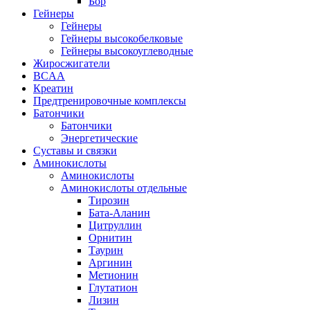
Бор
Гейнеры
Гейнеры
Гейнеры высокобелковые
Гейнеры высокоуглеводные
Жиросжигатели
BCAA
Креатин
Предтренировочные комплексы
Батончики
Батончики
Энергетические
Суставы и связки
Аминокислоты
Аминокислоты
Аминокислоты отдельные
Тирозин
Бата-Аланин
Цитруллин
Орнитин
Таурин
Аргинин
Метионин
Глутатион
Лизин