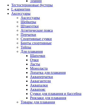
Теанин
Тестостероновые бустеры
L-карнитин
Аксессуары
Аксессуары
Шейкеры
Штангетки
Атлетические пояса
Перчатки
Спортивные сумки
Бинты спортивные
Тейпы
Для плавания
Шапочки
Очки
Ласты
Моноласта
Лопатка для плавания
Акваперчатки
Аквагантели
Аквапалки
Аквапояс
Сумки для плавания и бассейна
Рюкзаки для плавания
Товары для плавания