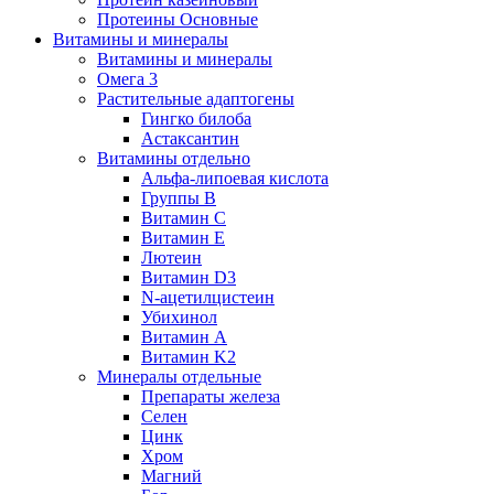
Протеины Основные
Витамины и минералы
Витамины и минералы
Омега 3
Растительные адаптогены
Гингко билоба
Астаксантин
Витамины отдельно
Альфа-липоевая кислота
Группы B
Витамин С
Витамин Е
Лютеин
Витамин D3
N-ацетилцистеин
Убихинол
Витамин А
Витамин K2
Минералы отдельные
Препараты железа
Селен
Цинк
Хром
Магний