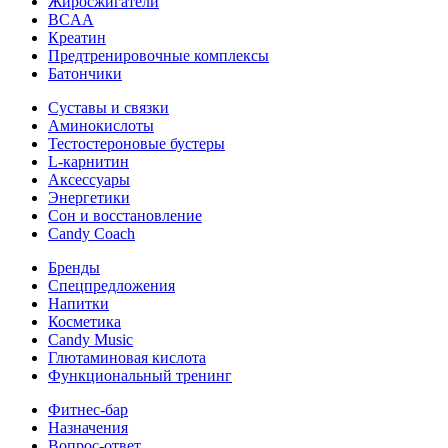
Жиросжигатели
BCAA
Креатин
Предтренировочные комплексы
Батончики
Суставы и связки
Аминокислоты
Тестостероновые бустеры
L-карнитин
Аксессуары
Энергетики
Сон и восстановление
Candy Coach
Бренды
Спецпредложения
Напитки
Косметика
Candy Music
Глютаминовая кислота
Функциональный тренинг
Фитнес-бар
Назначения
Вопрос-ответ