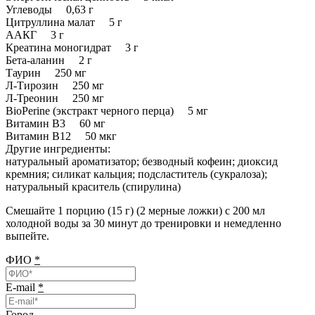
Углеводы 0,63 г
Цитруллина малат 5 г
ААКГ 3 г
Креатина моногидрат 3 г
Бета-аланин 2 г
Таурин 250 мг
Л-Тирозин 250 мг
Л-Треонин 250 мг
BioPerine (экстракт черного перца) 5 мг
Витамин В3 60 мг
Витамин В12 50 мкг
Другие ингредиенты:
натуральный ароматизатор; безводный кофеин; диоксид
кремния; силикат кальция; подсластитель (сукралоза);
натуральный краситель (спирулина)
Смешайте 1 порцию (15 г) (2 мерные ложки) с 200 мл
холодной воды за 30 минут до тренировки и немедленно
выпейте.
ФИО
*
E-mail
*
Город