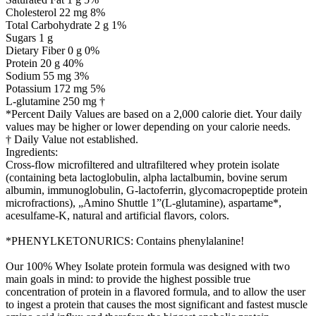
Cholesterol 22 mg 8%
Total Carbohydrate 2 g 1%
Sugars 1 g
Dietary Fiber 0 g 0%
Protein 20 g 40%
Sodium 55 mg 3%
Potassium 172 mg 5%
L-glutamine 250 mg †
*Percent Daily Values are based on a 2,000 calorie diet. Your daily
values may be higher or lower depending on your calorie needs.
† Daily Value not established.
Ingredients:
Cross-flow microfiltered and ultrafiltered whey protein isolate
(containing beta lactoglobulin, alpha lactalbumin, bovine serum
albumin, immunoglobulin, G-lactoferrin, glycomacropeptide protein
microfractions), „Amino Shuttle 1”(L-glutamine), aspartame*,
acesulfame-K, natural and artificial flavors, colors.
*PHENYLKETONURICS: Contains phenylalanine!
Our 100% Whey Isolate protein formula was designed with two
main goals in mind: to provide the highest possible true
concentration of protein in a flavored formula, and to allow the user
to ingest a protein that causes the most significant and fastest muscle