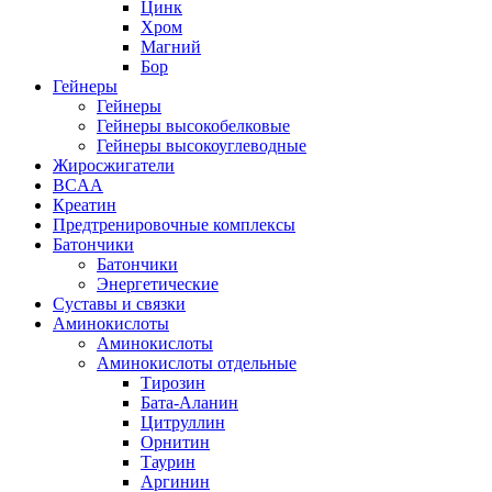
Цинк
Хром
Магний
Бор
Гейнеры
Гейнеры
Гейнеры высокобелковые
Гейнеры высокоуглеводные
Жиросжигатели
BCAA
Креатин
Предтренировочные комплексы
Батончики
Батончики
Энергетические
Суставы и связки
Аминокислоты
Аминокислоты
Аминокислоты отдельные
Тирозин
Бата-Аланин
Цитруллин
Орнитин
Таурин
Аргинин