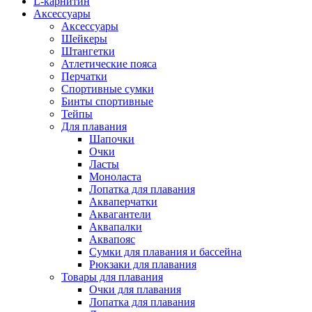
L-карнитин
Аксессуары
Аксессуары
Шейкеры
Штангетки
Атлетические пояса
Перчатки
Спортивные сумки
Бинты спортивные
Тейпы
Для плавания
Шапочки
Очки
Ласты
Моноласта
Лопатка для плавания
Акваперчатки
Аквагантели
Аквапалки
Аквапояс
Сумки для плавания и бассейна
Рюкзаки для плавания
Товары для плавания
Очки для плавания
Лопатка для плавания