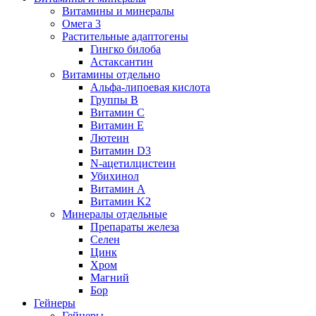
Витамины и минералы
Омега 3
Растительные адаптогены
Гингко билоба
Астаксантин
Витамины отдельно
Альфа-липоевая кислота
Группы B
Витамин С
Витамин Е
Лютеин
Витамин D3
N-ацетилцистеин
Убихинол
Витамин А
Витамин K2
Минералы отдельные
Препараты железа
Селен
Цинк
Хром
Магний
Бор
Гейнеры
Гейнеры