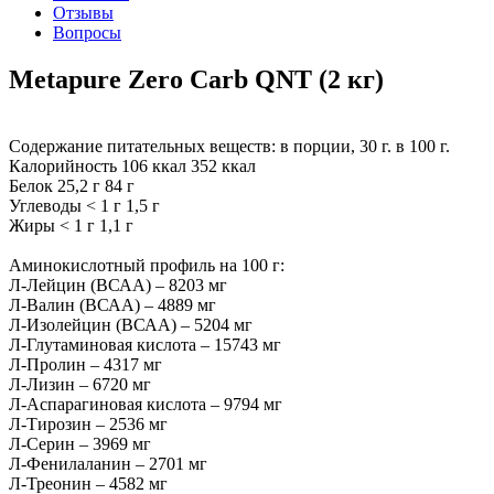
Отзывы
Вопросы
Metapure Zero Carb QNT (2 кг)
Содержание питательных веществ: в порции, 30 г. в 100 г.
Калорийность 106 ккал 352 ккал
Белок 25,2 г 84 г
Углеводы < 1 г 1,5 г
Жиры < 1 г 1,1 г
Аминокислотный профиль на 100 г:
Л-Лейцин (ВСАА) – 8203 мг
Л-Валин (ВСАА) – 4889 мг
Л-Изолейцин (ВСАА) – 5204 мг
Л-Глутаминовая кислота – 15743 мг
Л-Пролин – 4317 мг
Л-Лизин – 6720 мг
Л-Аспарагиновая кислота – 9794 мг
Л-Тирозин – 2536 мг
Л-Серин – 3969 мг
Л-Фенилаланин – 2701 мг
Л-Треонин – 4582 мг