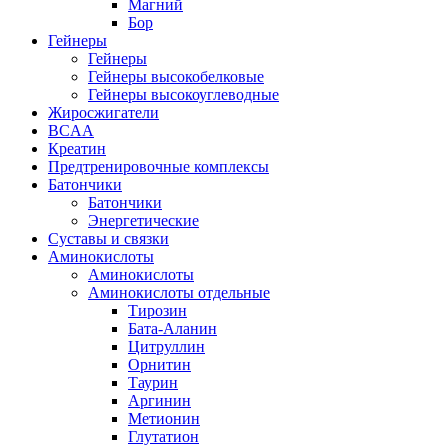
Магний
Бор
Гейнеры
Гейнеры
Гейнеры высокобелковые
Гейнеры высокоуглеводные
Жиросжигатели
BCAA
Креатин
Предтренировочные комплексы
Батончики
Батончики
Энергетические
Суставы и связки
Аминокислоты
Аминокислоты
Аминокислоты отдельные
Тирозин
Бата-Аланин
Цитруллин
Орнитин
Таурин
Аргинин
Метионин
Глутатион