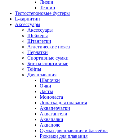
Лизин
Теанин
Тестостероновые бустеры
L-карнитин
Аксессуары
Аксессуары
Шейкеры
Штангетки
Атлетические пояса
Перчатки
Спортивные сумки
Бинты спортивные
Тейпы
Для плавания
Шапочки
Очки
Ласты
Моноласта
Лопатка для плавания
Акваперчатки
Аквагантели
Аквапалки
Аквапояс
Сумки для плавания и бассейна
Рюкзаки для плавания