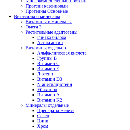
Многокомпонентный протеин
Протеин казеиновый
Протеины Основные
Витамины и минералы
Витамины и минералы
Омега 3
Растительные адаптогены
Гингко билоба
Астаксантин
Витамины отдельно
Альфа-липоевая кислота
Группы B
Витамин С
Витамин Е
Лютеин
Витамин D3
N-ацетилцистеин
Убихинол
Витамин А
Витамин K2
Минералы отдельные
Препараты железа
Селен
Цинк
Хром