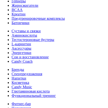
Гейнеры
Жиросжигатели
BCAA
Креатин
Предтренировочные комплексы
Батончики
Суставы и связки
Аминокислоты
Тестостероновые бустеры
L-карнитин
Аксессуары
Энергетики
Сон и восстановление
Candy Coach
Бренды
Спецпредложения
Напитки
Косметика
Candy Music
Глютаминовая кислота
Функциональный тренинг
Фитнес-бар