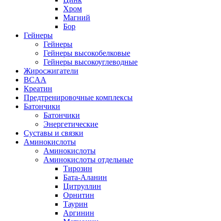
Хром
Магний
Бор
Гейнеры
Гейнеры
Гейнеры высокобелковые
Гейнеры высокоуглеводные
Жиросжигатели
BCAA
Креатин
Предтренировочные комплексы
Батончики
Батончики
Энергетические
Суставы и связки
Аминокислоты
Аминокислоты
Аминокислоты отдельные
Тирозин
Бата-Аланин
Цитруллин
Орнитин
Таурин
Аргинин