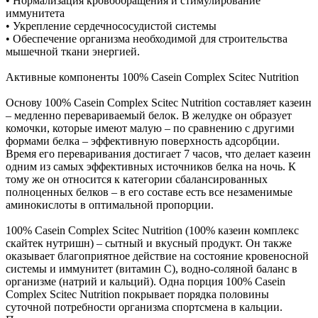
• Нормализация кровообращения и стимулирование
иммунитета
• Укрепление сердечнососудистой системы
• Обеспечение организма необходимой для строительства
мышечной ткани энергией.
Активные компоненты 100% Casein Complex Scitec Nutrition
Основу 100% Casein Complex Scitec Nutrition составляет казеин
– медленно перевариваемый белок. В желудке он образует
комочки, которые имеют малую – по сравнению с другими
формами белка – эффективную поверхность адсорбции.
Время его переваривания достигает 7 часов, что делает казеин
одним из самых эффективных источников белка на ночь. К
тому же он относится к категории сбалансированных
полноценных белков – в его составе есть все незаменимые
аминокислоты в оптимальной пропорции.
100% Casein Complex Scitec Nutrition (100% казеин комплекс
скайтек нутришн) – сытный и вкусный продукт. Он также
оказывает благоприятное действие на состояние кровеносной
системы и иммунитет (витамин C), водно-соляной баланс в
организме (натрий и кальций). Одна порция 100% Casein
Complex Scitec Nutrition покрывает порядка половины
суточной потребности организма спортсмена в кальции.