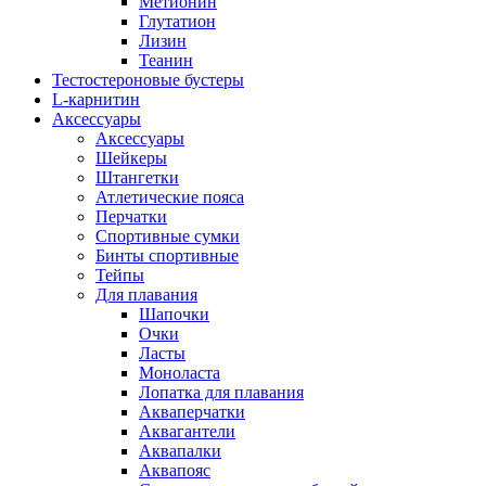
Метионин
Глутатион
Лизин
Теанин
Тестостероновые бустеры
L-карнитин
Аксессуары
Аксессуары
Шейкеры
Штангетки
Атлетические пояса
Перчатки
Спортивные сумки
Бинты спортивные
Тейпы
Для плавания
Шапочки
Очки
Ласты
Моноласта
Лопатка для плавания
Акваперчатки
Аквагантели
Аквапалки
Аквапояс