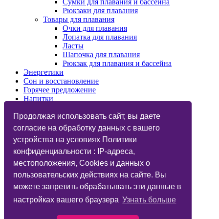
Сумки для плавания и бассейна
Рюкзаки для плавания
Товары для плавания
Очки для плавания
Лопатка для плавания
Ласты
Шапочка для плавания
Рюкзак для плавания и бассейна
Энергетики
Сон и восстановление
Горячее предложение
Напитки
Изотоники
Продолжая использовать сайт, вы даете
Назначения
Бренды
согласие на обработку данных с вашего
Косметика
устройства на условиях Политики
Vegan
конфиденциальности : IP-адреса,
Глютаминовая кислота
Функциональный тренинг
местоположения, Cookies и данных о
Подарочные карты
пользовательских действиях на сайте. Вы
Дисконтные карты
можете запретить обрабатывать эти данные в
Фитнес-бар
Статьи
настройках вашего браузера
Узнать больше
Вопрос Ответ
Candy Music