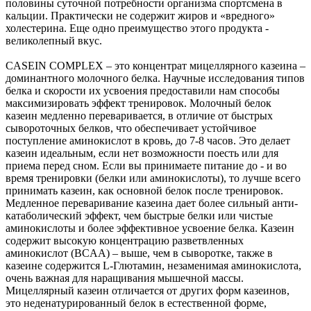
половины суточной потребности организма спортсмена в
кальции. Практически не содержит жиров и «вредного»
холестерина. Еще одно преимущество этого продукта -
великолепный вкус.
CASEIN COMPLEX – это концентрат мицеллярного казеина –
доминантного молочного белка. Научные исследования типов
белка и скорости их усвоения предоставили нам способы
максимизировать эффект тренировок. Молочный белок
казеин медленно переваривается, в отличие от быстрых
сывороточных белков, что обеспечивает устойчивое
поступление аминокислот в кровь, до 7-8 часов. Это делает
казеин идеальным, если нет возможности поесть или для
приема перед сном. Если вы принимаете питание до - и во
время тренировки (белки или аминокислоты), то лучше всего
принимать казеин, как основной белок после тренировок.
Медленное переваривание казеина дает более сильный анти-
катаболический эффект, чем быстрые белки или чистые
аминокислоты и более эффективное усвоение белка. Казеин
содержит высокую концентрацию разветвленных
аминокислот (BCAA) – выше, чем в сыворотке, также в
казеине содержится L-Глютамин, незаменимая аминокислота,
очень важная для наращивания мышечной массы.
Мицеллярный казеин отличается от других форм казеинов,
это неденатурированный белок в естественной форме,