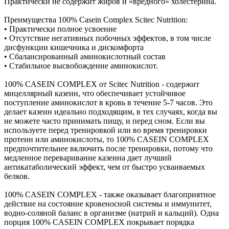
Практически не содержит жиров и «вредного» холестерина.
Преимущества 100% Casein Complex Scitec Nutrition:
• Практически полное усвоение
• Отсутствие негативных побочных эффектов, в том числе
дисфункции кишечника и дискомфорта
• Сбалансированный аминокислотный состав
• Стабильное высвобождение аминокислот.
100% CASEIN COMPLEX от Scitec Nutrition - содержит
мицеллярный казеин, что обеспечивает устойчивое
поступление аминокислот в кровь в течение 5-7 часов. Это
делает казеин идеально подходящим, в тех случаях, когда вы
не можете часто принимать пищу, и перед сном. Если вы
используете перед тренировкой или во время тренировки
протеин или аминокислоты, то 100% CASEIN COMPLEX
предпочтительнее включить после тренировки, потому что
медленное переваривание казеина дает лучший
антикатаболический эффект, чем от быстро усваиваемых
белков.
100% CASEIN COMPLEX - также оказывает благоприятное
действие на состояние кровеносной системы и иммунитет,
водно-соляной баланс в организме (натрий и кальций). Одна
порция 100% CASEIN COMPLEX покрывает порядка