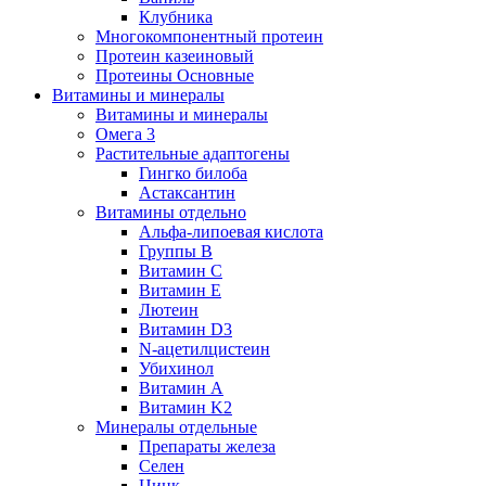
Клубника
Многокомпонентный протеин
Протеин казеиновый
Протеины Основные
Витамины и минералы
Витамины и минералы
Омега 3
Растительные адаптогены
Гингко билоба
Астаксантин
Витамины отдельно
Альфа-липоевая кислота
Группы B
Витамин С
Витамин Е
Лютеин
Витамин D3
N-ацетилцистеин
Убихинол
Витамин А
Витамин K2
Минералы отдельные
Препараты железа
Селен
Цинк