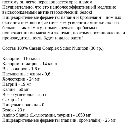
поэтому он легче переваривается организмом.
Неудивительно, что это наиболее эффективный медленно
высвобождаемый антикатаболический белок!
Пищеварительные ферменты папаин и бромелайн – помимо
оказания помощи в фактическом усвоении аминокислот из
белков – также могут помочь решать проблемы с
поврежденными мягкими тканями, поэтому восстановление и
производительность будут и далее расти!
Состав 100% Casein Complex Scitec Nutrition (30 гр.):
Калории - 116 ккал
Калории от жиров - 14 ккал
Всего жиров - 1,6 г
Насыщенные жиры - 0,6 г
Холестерин - 24 мг
Натрий - 19 мг
Калий - 60 мг
Всего углеводов - 2,5 г
Сахар - 1 г
Пищевые волокна - 0 г
Белок - 23 г
Amino Shuttle (L-глютамин, таурин) - 1650 мг
Пищеварительные ферменты (папаин, бромелайн) - 25 мг