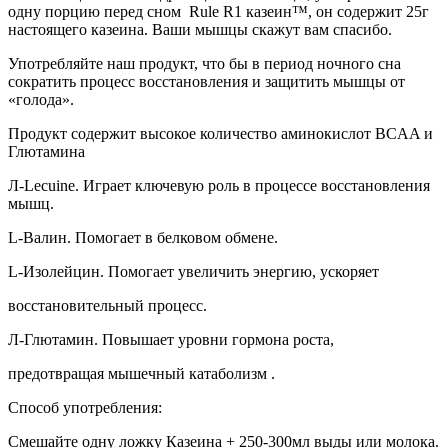
одну
порцию
перед сном
R
ule R1
казеин
™, он
содержит
25г
настоящего казеина. Ваши мышцы скажут вам спасибо.
Употребляйте наш продукт, что бы в период ночного сна
сократить процесс восстановления и защитить мышцы от
«голода».
Продукт содержит высокое количество аминокислот
BCAA и
Глютамина
Л
-
Lecuine
.
Играет ключевую роль в процессе
восстановления
мышц
.
L-Валин
.
Помогает
в белковом обмене
.
L-Изолейцин
.
Помогает
увеличить энергию
, ускоряет
восстановительный процесс
.
Л
-
Глютамин
.
Повышает
уровни гормона роста
,
предотвращая
мышечный катаболизм .
Способ употребления:
Смешайте одну ложку Казеина + 250-300мл выды или молока.