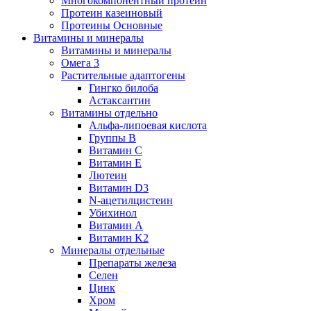
Многокомпонентный протеин
Протеин казеиновый
Протеины Основные
Витамины и минералы
Витамины и минералы
Омега 3
Растительные адаптогены
Гингко билоба
Астаксантин
Витамины отдельно
Альфа-липоевая кислота
Группы B
Витамин С
Витамин Е
Лютеин
Витамин D3
N-ацетилцистеин
Убихинол
Витамин А
Витамин K2
Минералы отдельные
Препараты железа
Селен
Цинк
Хром