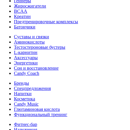
Гейнеры
Жиросжигатели
BCAA
Креатин
Предтренировочные комплексы
Батончики
Суставы и связки
Аминокислоты
Тестостероновые бустеры
L-карнитин
Аксессуары
Энергетики
Сон и восстановление
Candy Coach
Бренды
Спецпредложения
Напитки
Косметика
Candy Music
Глютаминовая кислота
Функциональный тренинг
Фитнес-бар
Назначения