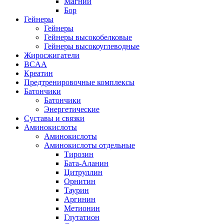
Магний
Бор
Гейнеры
Гейнеры
Гейнеры высокобелковые
Гейнеры высокоуглеводные
Жиросжигатели
BCAA
Креатин
Предтренировочные комплексы
Батончики
Батончики
Энергетические
Суставы и связки
Аминокислоты
Аминокислоты
Аминокислоты отдельные
Тирозин
Бата-Аланин
Цитруллин
Орнитин
Таурин
Аргинин
Метионин
Глутатион