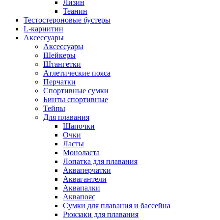
Лизин
Теанин
Тестостероновые бустеры
L-карнитин
Аксессуары
Аксессуары
Шейкеры
Штангетки
Атлетические пояса
Перчатки
Спортивные сумки
Бинты спортивные
Тейпы
Для плавания
Шапочки
Очки
Ласты
Моноласта
Лопатка для плавания
Акваперчатки
Аквагантели
Аквапалки
Аквапояс
Сумки для плавания и бассейна
Рюкзаки для плавания